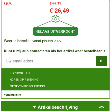
i.p.v.
€ 37,29
Prijs:
€ 26,49
Weer te bestellen vanaf januari 2027.
Kunt u mij aub contacteren als het artikel weer bestelbaar is.
Noti
TOP KWALITEIT
KOPEN OP REKENING
GEGEVENSBESCHERMING
Verlanglijstje
Artikelbeschrijving