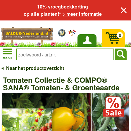
10% vroegboekkorting
op alle planten!*
> meer informatie
0
Inloggen
Menu
Naar het productoverzicht
Tomaten Collectie & COMPO®
SANA® Tomaten- & Groenteaarde