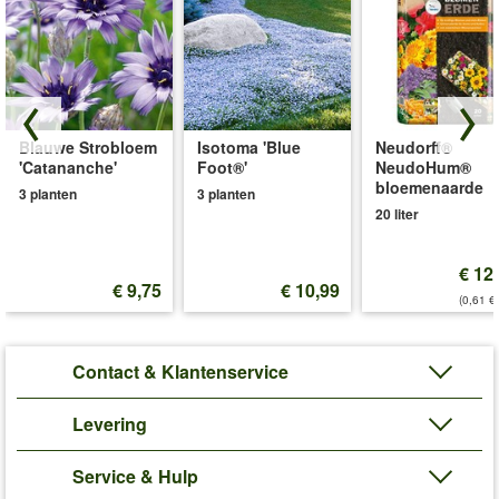
Blauwe Strobloem
Isotoma 'Blue
Neudorff®
'Catananche'
Foot®'
NeudoHum®
bloemenaarde
3 planten
3 planten
20 liter
€ 12
€ 9,75
€ 10,99
(0,61 €/
Contact & Klantenservice
Levering
Service & Hulp