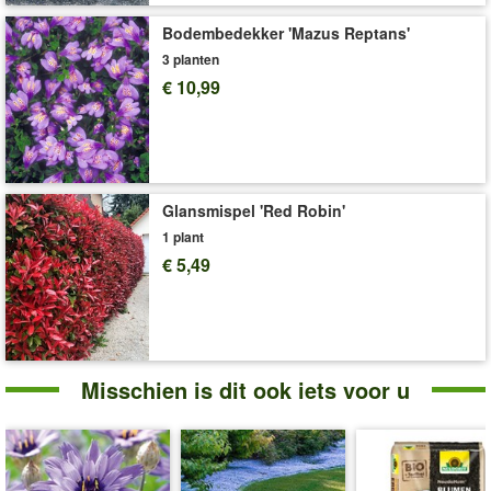
Levering omvat:
9x9 cm-pot
Bodembedekker 'Mazus Reptans'
'Fuchsia’s'
Plant- en Verzorgingstips
3 planten
€ 10,99
Glansmispel 'Red Robin'
1 plant
€ 5,49
Misschien is dit ook iets voor u