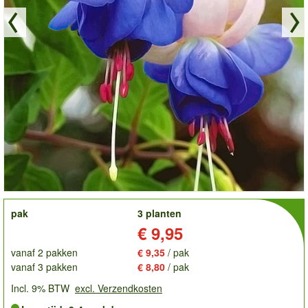
order
pak
3 planten
Prijs:
€ 9,95
vanaf 2 pakken
€ 9,35
/ pak
vanaf 3 pakken
€ 8,80
/ pak
Incl. 9% BTW
excl. Verzendkosten