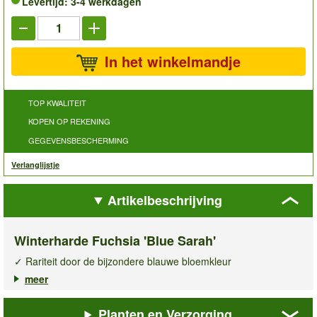
Levertijd: 3-4 werkdagen
In het winkelmandje
TOP KWALITEIT
KOPEN OP REKENING
GEGEVENSBESCHERMING
Verlanglijstje
Artikelbeschrijving
Winterharde Fuchsia 'Blue Sarah'
✓ Rariteit door de bijzondere blauwe bloemkleur
✓ Geschikt voor halfschaduw tot schaduw
meer
✓ Zeer rijkbloeiend & winterhard tot -5° C
Planten en Verzorging
De
winterharde fuchsia Blue Sarah
is een echte