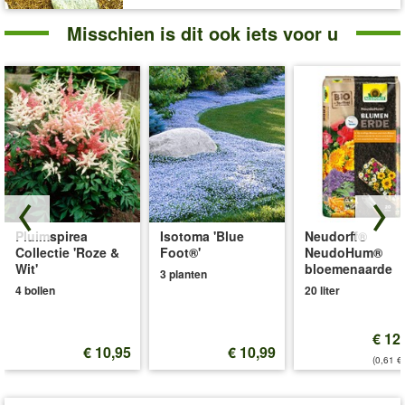
Misschien is dit ook iets voor u
Pluimspirea
Isotoma 'Blue
Neudorff®
Collectie 'Roze &
Foot®'
NeudoHum®
Wit'
bloemenaarde
3 planten
4 bollen
20 liter
€ 12
€ 10,95
€ 10,99
(0,61 €/