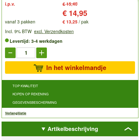
i.p.v.
€ 15,40
Prijs:
€ 14,95
vanaf 3 pakken
€ 13,25
/ pak
Incl. 9% BTW
excl. Verzendkosten
Levertijd: 3-4 werkdagen
In het winkelmandje
TOP KWALITEIT
KOPEN OP REKENING
GEGEVENSBESCHERMING
Verlanglijstje
Artikelbeschrijving