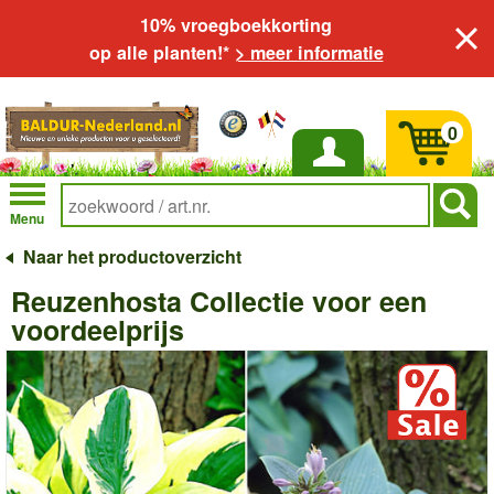
10% vroegboekkorting
op alle planten!*
> meer informatie
0
Inloggen
Menu
Naar het productoverzicht
Reuzenhosta Collectie voor een
voordeelprijs