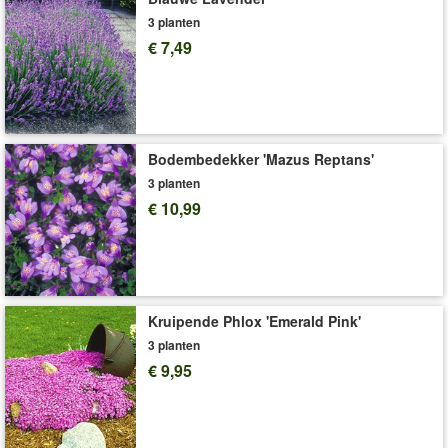
stijlvolle, koele bladkleur vormt ze een perfect contrast in elke
3 planten
schaduwborder. (Hosta tardiana)
€ 7,49
Beide hosta’s zijn winterhard, meerjarig en bloeien vanaf
augustus met sierlijke bloemstengels. Een sterke, prachtige
collectie waar u jarenlang plezier van heeft!
Het wortelgoed wordt geleverd als kale wortels (bare rooted).
Bodembedekker 'Mazus Reptans'
Art.nr.:
40640
3 planten
Levering omvat:
grootte I
€ 10,99
'Hosta'
Plant- en Verzorgingstips
Kruipende Phlox 'Emerald Pink'
3 planten
€ 9,95