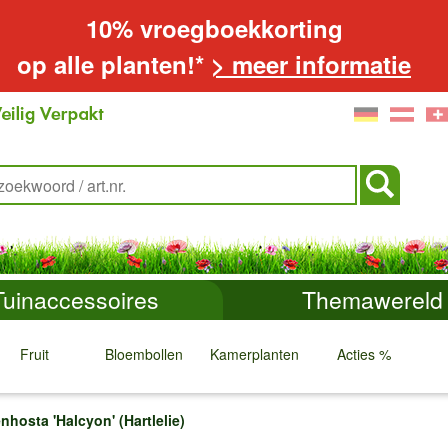
10% vroegboekkorting
op alle planten!*
> meer informatie
Tuinaccessoires
Themawereld
Fruit
Bloembollen
Kamerplanten
Acties %
↓
↓
↓
↓
nhosta 'Halcyon' (Hartlelie)