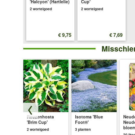
'Halcyon' (Hartlelie)
Cup'
2 wortelgoed
2 wortelgoed
€ 9,75
€ 7,69
Misschien
'Hantay'
Reuzenhosta
Isotoma 'Blue
Neudo
'Brim Cup'
Foot®'
Neud
bloe
2 wortelgoed
3 planten
20 liter