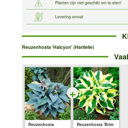
Planten zijn niet geschikt om te eten!
Levering omvat
K
Reuzenhosta
Reuzenhosta 'Halcyon' (Hartlelie)
Vaa
'Halcyon'
(Hartlelie)
+
Reuzenhosta
Reuzenhosta 'Brim