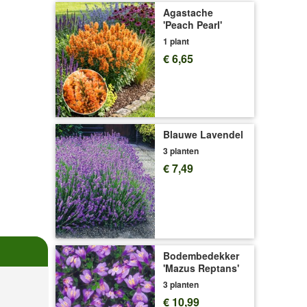
Agastache
'Peach Pearl'
1 plant
€ 6,65
Blauwe Lavendel
3 planten
€ 7,49
Bodembedekker
'Mazus Reptans'
3 planten
€ 10,99