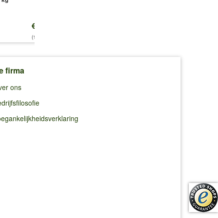
€ 14,25
€ 14,25
€ 10,95
(14,25 €/kg)
(14,25 €/kg)
e firma
ver ons
drijfsfilosofie
egankelijkheidsverklaring