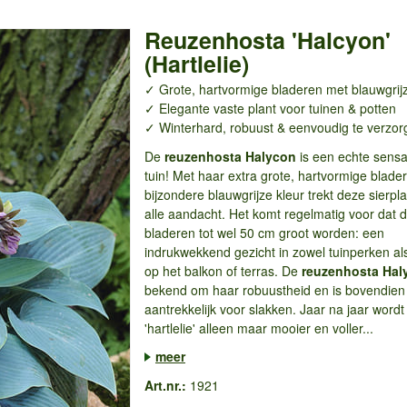
Reuzenhosta 'Halcyon'
(Hartlelie)
✓ Grote, hartvormige bladeren met blauwgrijz
✓ Elegante vaste plant voor tuinen & potten
✓ Winterhard, robuust & eenvoudig te verzor
De
reuzenhosta Halycon
is een echte sensat
tuin! Met haar extra grote, hartvormige blade
bijzondere blauwgrijze kleur trekt deze sierp
alle aandacht. Het komt regelmatig voor dat 
bladeren tot wel 50 cm groot worden: een
indrukwekkend gezicht in zowel tuinperken al
op het balkon of terras. De
reuzenhosta Ha
bekend om haar robuustheid en is bovendien
aantrekkelijk voor slakken. Jaar na jaar word
'hartlelie' alleen maar mooier en voller...
meer
Art.nr.:
1921