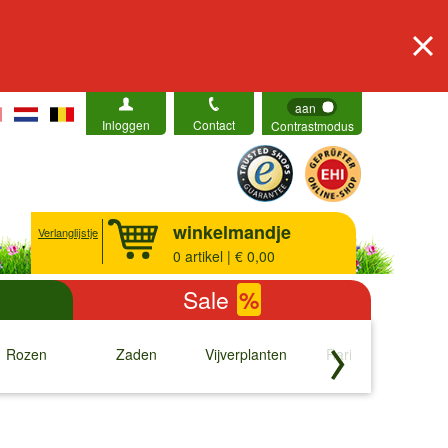
aan
Inloggen
Contact
Contrastmodus
winkelmandje
Verlanglijstje
0
artikel | € 0,00
Sale
%
Rozen
Zaden
Vijverplanten
Rariteiten
b
↓
↓
↓
↓