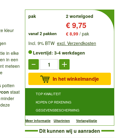
order
pak
2 wortelgoed
Prijs:
€ 9,75
e kleur
vanaf 2 pakken
€ 8,99
/ pak
gen
Incl. 9% BTW
excl. Verzendkosten
Levertijd: 3-4 werkdagen
ie in elke
ren in een
lant meteen
de
In het winkelmandje
s potten
lycon
staat
TOP KWALITEIT
 minder
KOPEN OP REKENING
t deze
GEGEVENSBESCHERMING
Meer informatie
Uitprinten
Verlanglijstje
Dit kunnen wij u aanraden