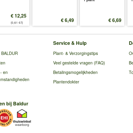
€ 12,25
€ 6,49
€ 6,69
(0,61 €/l)
Service & Hulp
D
ij BALDUR
Plant- & Verzorgingstips
O
ten
Veel gestelde vragen (FAQ)
Be
g- en
Betalingsmogelijkheden
To
omstandigheden
Plantendokter
en bij Baldur