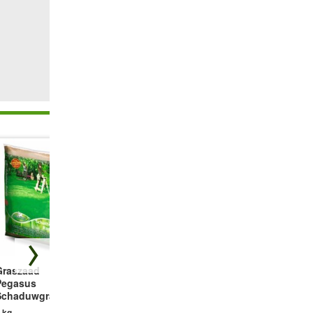
Graszaad
Meststof voor
Pluimspirea
Pegasus
blauwe hortensia
Collectie 'Roze &
Schaduwgras 1 kg
´s
Wit'
 kg
1 kg
4 bollen