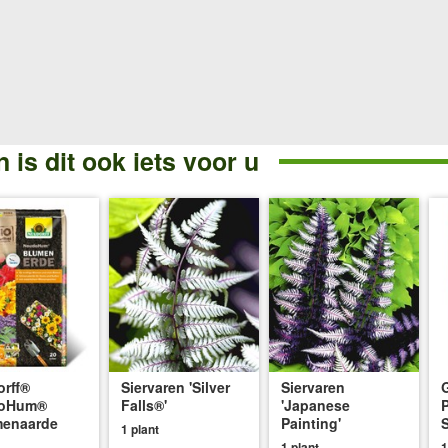
 is dit ook iets voor u
rff®
Siervaren 'Silver
Siervaren
oHum®
Falls®'
'Japanese
menaarde
Painting'
1 plant
1 plant
1