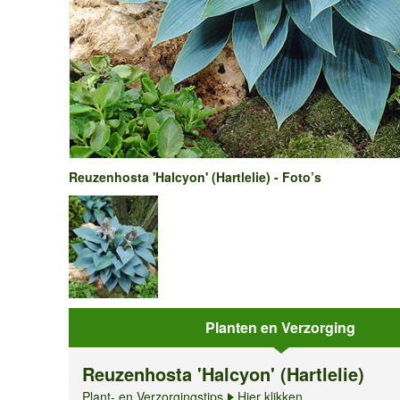
Reuzenhosta 'Halcyon' (Hartlelie) - Foto’s
Planten en Verzorging
Reuzenhosta 'Halcyon' (Hartlelie)
Plant- en Verzorgingstips
Hier klikken