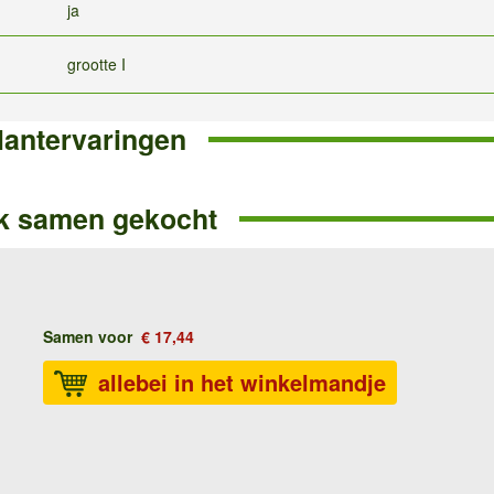
ja
grootte I
lantervaringen
k samen gekocht
Samen voor
€ 17,44
allebei in het winkelmandje