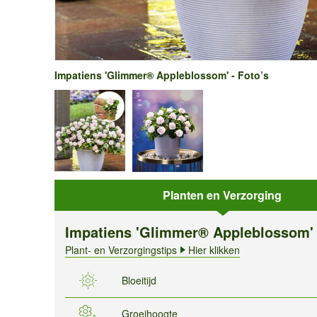
Impatiens 'Glimmer® Appleblossom' - Foto’s
Planten en Verzorging
Impatiens 'Glimmer® Appleblossom'
Plant- en Verzorgingstips
Hier klikken
Bloeitijd
Groeihoogte