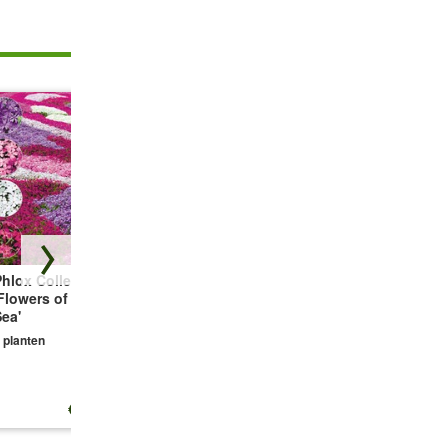
hlox Collectie
Bodembedekker
Vetmuur Sagina
Flowers of the
Tijm
Subulata
ea'
3 planten
3 planten
 planten
€ 13,25
€ 10,99
€ 10,99