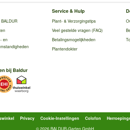
Service & Hulp
D
ij BALDUR
Plant- & Verzorgingstips
O
ten
Veel gestelde vragen (FAQ)
Be
g- en
Betalingsmogelijkheden
To
omstandigheden
Plantendokter
en bij Baldur
swinkel
Privacy
Cookie-Instellingen
Colofon
Herroeping
© 2026 BALDUR-Garten GmbH