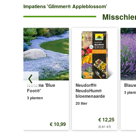
Impatiens
Impatiens 'Glimmer® Appleblossom'
Misschien
'Glimmer®
Appleblossom'
Isotoma 'Blue
Neudorff®
Blauw
ce®'
Foot®'
NeudoHum®
3 plan
bloemenaarde
3 planten
20 liter
€ 12,25
€ 12,99
€ 10,99
(0,61 €/l)