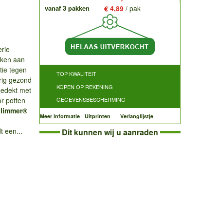
vanaf 3 pakken
€ 4,89
/ pak
erie
nken aan
tie tegen
TOP KWALITEIT
rig gezond
KOPEN OP REKENING
 bedekt met
or potten
GEGEVENSBESCHERMING
Glimmer®
Meer informatie
Uitprinten
Verlanglijstje
n
t een...
Dit kunnen wij u aanraden