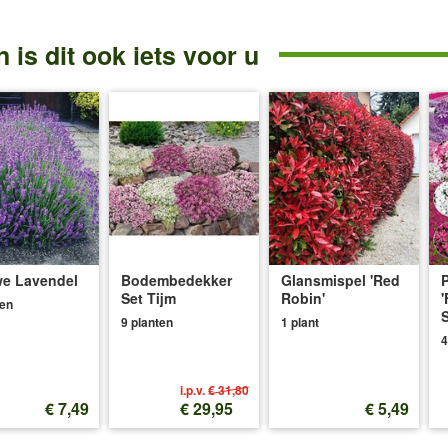
 is dit ook iets voor u
e Lavendel
Bodembedekker
Glansmispel 'Red
P
Set Tijm
Robin'
'
ten
S
9 planten
1 plant
4
i.p.v.
€ 31,80
€ 7,49
€ 29,95
€ 5,49