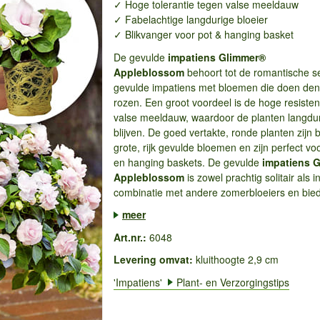
✓ Hoge tolerantie tegen valse meeldauw
✓ Fabelachtige langdurige bloeier
✓ Blikvanger voor pot & hanging basket
De gevulde
impatiens Glimmer®
Appleblossom
behoort tot de romantische s
gevulde impatiens met bloemen die doen de
rozen. Een groot voordeel is de hoge resisten
valse meeldauw, waardoor de planten langdu
blijven. De goed vertakte, ronde planten zijn
grote, rijk gevulde bloemen en zijn perfect vo
en hanging baskets. De gevulde
impatiens 
Appleblossom
is zowel prachtig solitair als i
combinatie met andere zomerbloeiers en bied
meer
Art.nr.:
6048
Levering omvat:
kluithoogte 2,9 cm
'Impatiens'
Plant- en Verzorgingstips