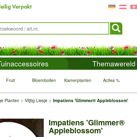
Tuinaccessoires
Themawereld
Fruit
Bloembollen
Kamerplanten
Acties %
↓
↓
↓
↓
e Planten
Vlijtig Liesje
Impatiens 'Glimmer® Appleblossom'
Impatiens 'Glimmer®
Appleblossom'