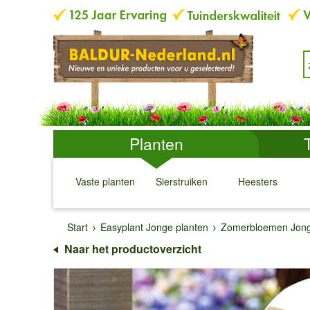
Planten
Vaste planten
Sierstruiken
Heesters
↓
↓
↓
↓
Start
Easyplant Jonge planten
Zomerbloemen Jong
Naar het productoverzicht