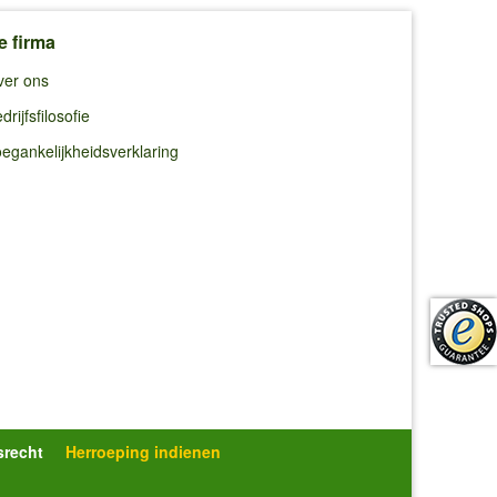
e firma
ver ons
drijfsfilosofie
egankelijkheidsverklaring
srecht
Herroeping indienen