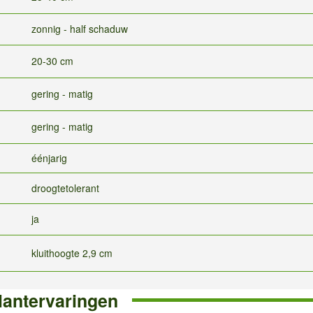
zonnig - half schaduw
20-30 cm
gering - matig
gering - matig
éénjarig
droogtetolerant
ja
kluithoogte 2,9 cm
lantervaringen