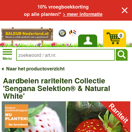
10% vroegboekkorting
op alle planten!*
> meer informatie
0
Inloggen
Menu
Naar het productoverzicht
Aardbeien rariteiten Collectie
'Sengana Selektion® & Natural
White'