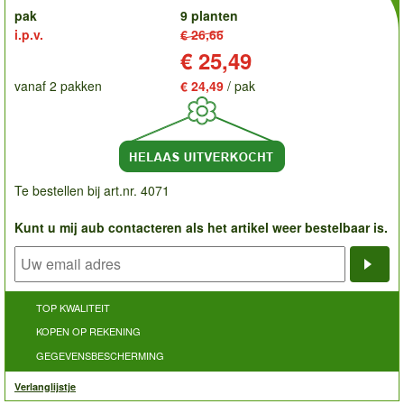
pak
9 planten
i.p.v.
€ 26,66
Prijs:
€ 25,49
vanaf 2 pakken
€ 24,49
/ pak
Te bestellen bij art.nr. 4071
Kunt u mij aub contacteren als het artikel weer bestelbaar is.
Noti
TOP KWALITEIT
KOPEN OP REKENING
GEGEVENSBESCHERMING
Verlanglijstje