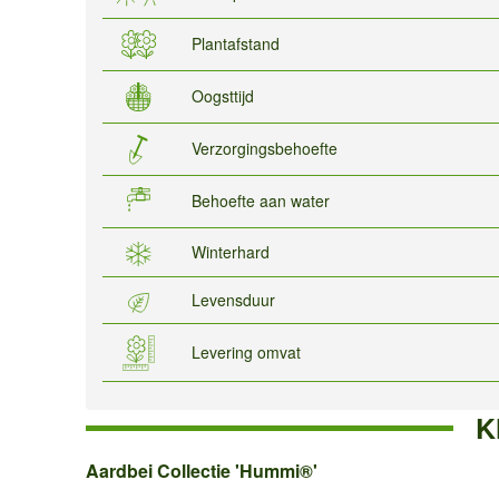
Plantafstand
Oogsttijd
Verzorgingsbehoefte
Behoefte aan water
Winterhard
Levensduur
Levering omvat
K
Aardbei
Aardbei Collectie 'Hummi®'