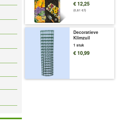
€ 12,25
(0,61 €/l)
Decoratieve
Klimzuil
1 stuk
€ 10,99