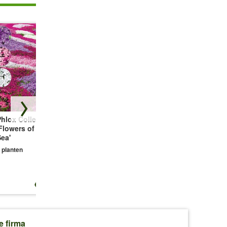
hlox Collectie
Bodembedekker
Vetmuur Sagina
Flowers of the
Tijm
Subulata
ea'
3 planten
3 planten
 planten
€ 13,25
€ 10,99
€ 10,99
e firma