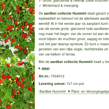
✓ Grote, glanzende & heerlijk zoete vruchten
✓ Winterhard & meerjarig
De
aardbei collectie
Hummi®
staat garant v
topkwaliteit en behoort tot de allerbeste aardb
wereld! Al in het eerste jaar na aanplant kunt
van de eerste grote, glanzend rode aardbeien
nog maar het begin: van de zomer tot aan de
vorst blijven de vruchten groot, sappig en int
ook het jaar daarop opnieuw. Zo kunt u maa
genieten van een rijke oogst, rechtstreeks uit 
van uw balkon of terras.
Met de
aardbei collectie
Hummi®
haalt u he
meer
Art.nr.:
7004012
Levering omvat:
7x7 cm-pot
'Aardbei Hummi®'
Plant- en Verzorgingstip