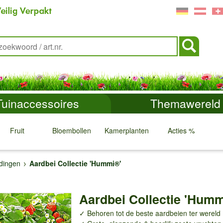
Tuinaccessoires
Themawereld
Fruit
Bloembollen
Kamerplanten
Acties %
↓
↓
↓
↓
dingen
Aardbei Collectie 'Hummi®'
Aardbei Collectie 'Humm
✓ Behoren tot de beste aardbeien ter wereld