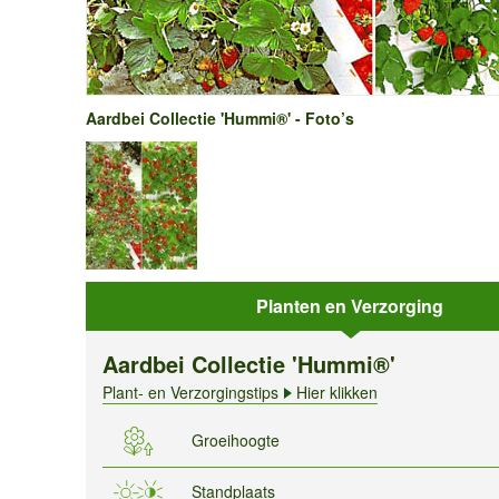
Aardbei Collectie 'Hummi®' - Foto’s
Planten en Verzorging
Aardbei Collectie 'Hummi®'
Plant- en Verzorgingstips
Hier klikken
Groeihoogte
Standplaats