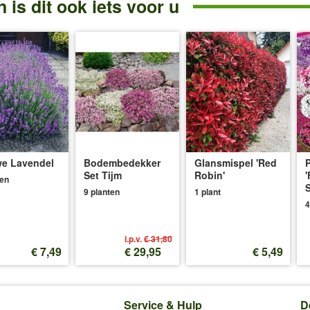
 is dit ook iets voor u
e Lavendel
Bodembedekker
Glansmispel 'Red
P
Set Tijm
Robin'
'
ten
S
9 planten
1 plant
4
i.p.v.
€ 31,80
€ 7,49
€ 29,95
€ 5,49
Service & Hulp
D