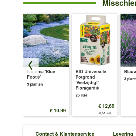
Misschien
Collectie
'Hummi®'
Isotoma 'Blue
BIO Universele
Blauw
ce®'
Foot®'
Potgrond
3 plan
'Veelzijdig!'
3 planten
Floragard®
25 liter
€ 12,69
€ 12,99
€ 10,99
(0,51 €/l)
Contact & Klantenservice
Levering