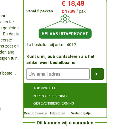
Prijs:
€ 18,49
vanaf 2 pakken
€ 17,99
/ pak
oor
eien ter
 u genieten
. En dat is
 eerste
Te bestellen bij art.nr. 4012
ens zoet en
ndenlang
Kunt u mij aub contacteren als het
eigen tuin,
artikel weer bestelbaar is.
t beste...
Notificatieve
TOP KWALITEIT
KOPEN OP REKENING
GEGEVENSBESCHERMING
s
Meer informatie
Uitprinten
Verlanglijstje
Dit kunnen wij u aanraden