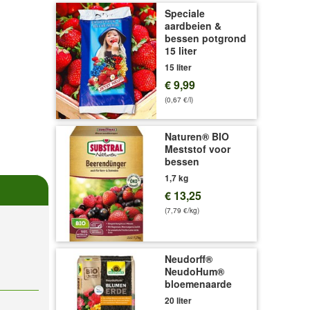
Speciale
aardbeien &
bessen potgrond
15 liter
15 liter
€ 9,99
(0,67 €/l)
Naturen® BIO
Meststof voor
bessen
1,7 kg
€ 13,25
(7,79 €/kg)
Neudorff®
NeudoHum®
bloemenaarde
20 liter