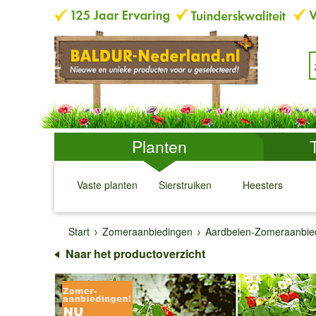
Planten
Vaste planten
Sierstruiken
Heesters
↓
↓
↓
↓
Start
Zomeraanbiedingen
Aardbeien-Zomeraanbie
Naar het productoverzicht