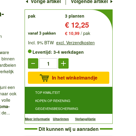
Vorige artikel
Volgende artikel
-
order
pak
3 planten
Prijs:
€ 12,25
vanaf 3 pakken
€ 10,99
/ pak
n
Incl. 9% BTW
excl. Verzendkosten
Levertijd: 3-4 werkdagen
 ware
n binnen
aardbeien
rkelijk
In het winkelmandje
!
juni een
TOP KWALITEIT
 maar ook
 volle
KOPEN OP REKENING
roma-
GEGEVENSBESCHERMING
de...
Meer informatie
Uitprinten
Verlanglijstje
Dit kunnen wij u aanraden