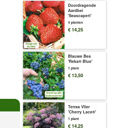
Doordragende
Aardbei
'Seascape®'
4 planten
€ 14,25
Blauwe Bes
'Reka® Blue'
1 plant
€ 13,50
Terras Vlier
'Cherry Lace®'
1 plant
€ 14,25