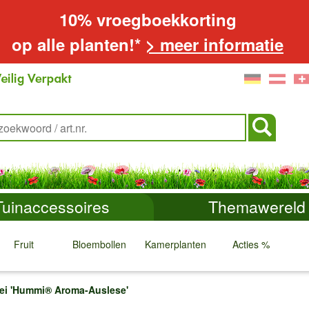
10% vroegboekkorting
op alle planten!*
> meer informatie
Tuinaccessoires
Themawereld
Fruit
Bloembollen
Kamerplanten
Acties %
↓
↓
↓
↓
ei 'Hummi® Aroma-Auslese'