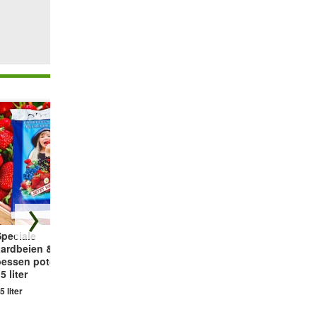
Speciale
Naturen® BIO
Doordragende
aardbeien &
Meststof voor
Aardbeien 'Albion'
bessen potgrond
bessen
3 planten
5 liter
1,7 kg
5 liter
€ 9,99
€ 13,25