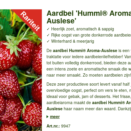
Aardbei 'Hummi® Aroma
Auslese'
✓ Heerlijk zoet, aromatisch & sappig
✓ Rijke oogst van grote donkerrode aardbeie
✓ Winterhard & meerjarig
De
aardbei Hummi® Aroma-Auslese
is een
traktatie voor iedere aardbeienliefhebber! Va
tot buiten volledig donkerrood, bieden deze 
een intens
zoete en aromatische smaak die we
naar meer smaakt. Zo moeten aardbeien zijn
Deze zeer productieve soort levert vanaf half 
overvloedige oogst, perfect om vers te eten,
ideaal voor gebak, jam of desserts. Het frisse,
aardbeiaroma maakt de
aardbei Hummi® A
Auslese
haar naam meer dan waard. Dankzij 
meer
Art.nr.:
9947