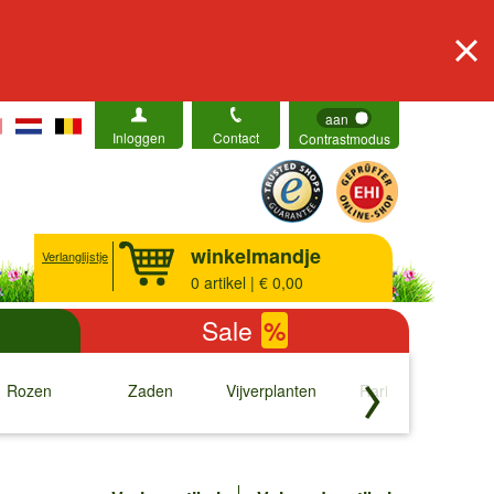
aan
Inloggen
Contact
Contrastmodus
winkelmandje
Verlanglijstje
0
artikel | € 0,00
Sale
%
Rozen
Zaden
Vijverplanten
Rariteiten
b
↓
↓
↓
↓