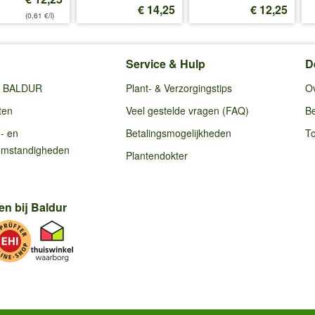
€ 14,25
€ 12,25
(0,61 €/l)
Service & Hulp
D
ij BALDUR
Plant- & Verzorgingstips
O
ten
Veel gestelde vragen (FAQ)
Be
g- en
Betalingsmogelijkheden
To
omstandigheden
Plantendokter
en bij Baldur