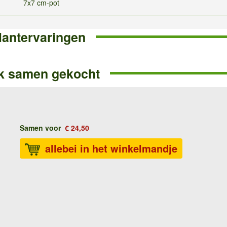
7x7 cm-pot
lantervaringen
k samen gekocht
Samen voor
€ 24,50
allebei in het winkelmandje