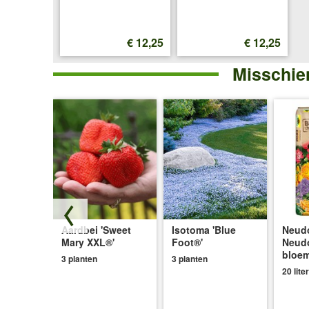
€ 12,25
€ 12,25
Misschien
Aardbei 'Sweet
Isotoma 'Blue
Neudo
Mary XXL®'
Foot®'
Neud
bloe
3 planten
3 planten
20 liter
® &
ite'
p.v.
€ 26,66