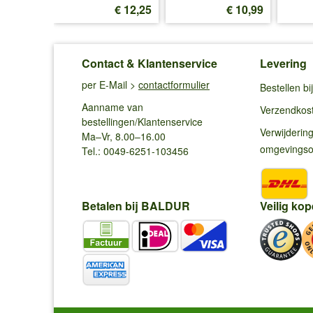
 25,49
€ 12,25
€ 10,99
Contact & Klantenservice
Levering
per E-Mail >
contactformulier
Bestellen b
Aanname van
Verzendkos
bestellingen/Klantenservice
Verwijderin
Ma–Vr, 8.00–16.00
omgevings
Tel.: 0049-6251-103456
Betalen bij BALDUR
Veilig kop