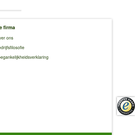
€ 12,25
(0,67 €/l)
(7,79 €/kg)
e firma
ver ons
drijfsfilosofie
egankelijkheidsverklaring