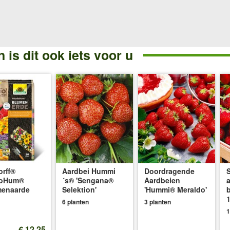
 is dit ook iets voor u
rff®
Aardbei Hummi
Doordragende
oHum®
´s® 'Sengana®
Aardbeien
menaarde
Selektion'
'Hummi® Meraldo'
1
6 planten
3 planten
1
€ 12,25