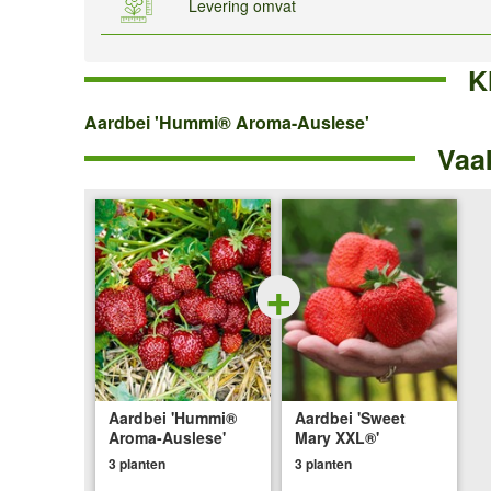
Levering omvat
K
Aardbei
Aardbei 'Hummi® Aroma-Auslese'
Vaa
'Hummi®
Aroma-
Auslese'
+
Aardbei 'Hummi®
Aardbei 'Sweet
Aroma-Auslese'
Mary XXL®'
3 planten
3 planten