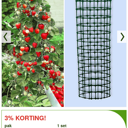
order
KORTING!:
3% KORTING!
pak
1 set