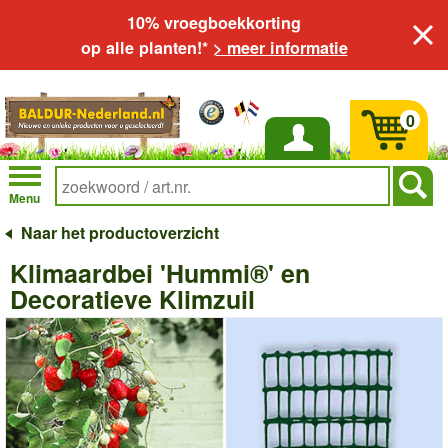
10% vroegboekkorting
op alle planten!*
> meer informatie
0
Inloggen
Menu
Naar het productoverzicht
Klimaardbei 'Hummi®' en
Decoratieve Klimzuil