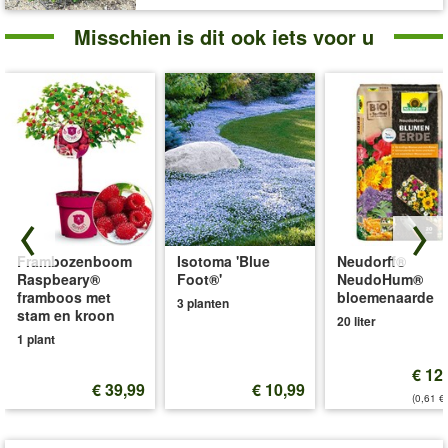
Misschien is dit ook iets voor u
Frambozenboom
Isotoma 'Blue
Neudorff®
Raspbeary®
Foot®'
NeudoHum®
framboos met
bloemenaarde
3 planten
stam en kroon
20 liter
1 plant
€ 12
€ 39,99
€ 10,99
(0,61 €/