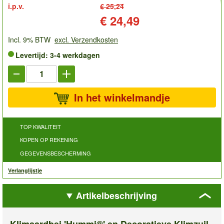
i.p.v.
€ 25,24
Prijs:
€ 24,49
Incl. 9% BTW
excl. Verzendkosten
Levertijd: 3-4 werkdagen
In het winkelmandje
TOP KWALITEIT
KOPEN OP REKENING
GEGEVENSBESCHERMING
Verlanglijstje
Artikelbeschrijving
Klimaardbei 'Hummi®' en Decoratieve Klimzuil