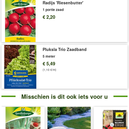
Radijs 'Riesenbutter'
1 portie zaad
€ 2,20
Pluksla Trio Zaadband
5 meter
€ 5,49
(1,10 €/m)
Misschien is dit ook iets voor u