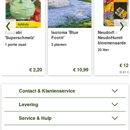
Koolrabi
Isotoma 'Blue
Neudorff®
'Superschmelz'
Foot®'
NeudoHum®
bloemenaarde
1 portie zaad
3 planten
20 liter
€ 12
€ 2,20
€ 10,99
(0,61 €/
Contact & Klantenservice
Levering
Service & Hulp