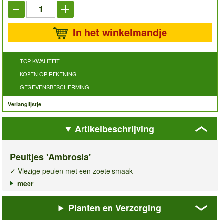
In het winkelmandje
TOP KWALITEIT
KOPEN OP REKENING
GEGEVENSBESCHERMING
Verlanglijstje
Artikelbeschrijving
Peultjes 'Ambrosia'
✓ Vlezige peulen met een zoete smaak
✓ Ook ideaal voor potten op balkon & terras
meer
✓ Resistent tegen fusarium
Planten en Verzorging
De middenvroege
peultjes Ambrosia
zijn een heerlijke
aanvulling in de moestuin of op het balkon! Ze hebben stevige,