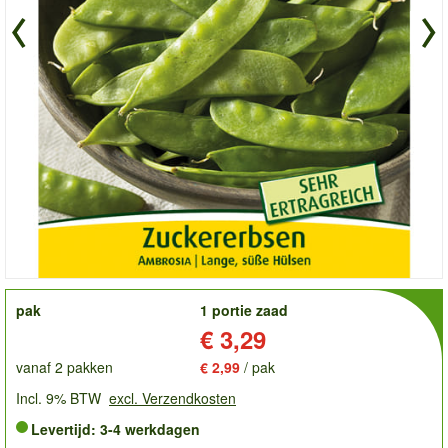
order
pak
1 portie zaad
Prijs:
€ 3,29
vanaf 2 pakken
€ 2,99
/ pak
Incl. 9% BTW
excl. Verzendkosten
Levertijd: 3-4 werkdagen