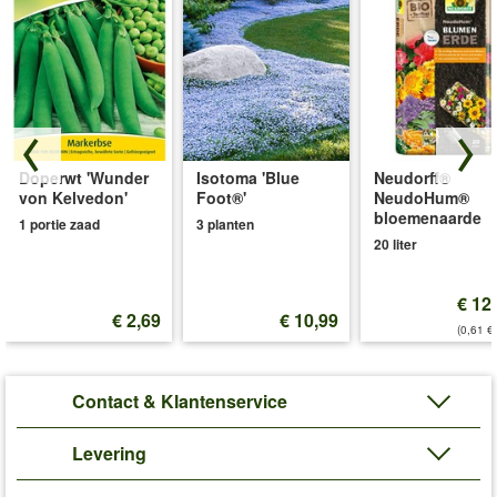
Doperwt 'Wunder
Isotoma 'Blue
Neudorff®
von Kelvedon'
Foot®'
NeudoHum®
bloemenaarde
1 portie zaad
3 planten
20 liter
€ 12
€ 2,69
€ 10,99
(0,61 €/
Contact & Klantenservice
Levering