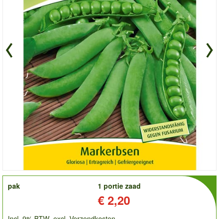
order
pak
1 portie zaad
Prijs:
€ 2,20
Incl. 9% BTW
excl. Verzendkosten