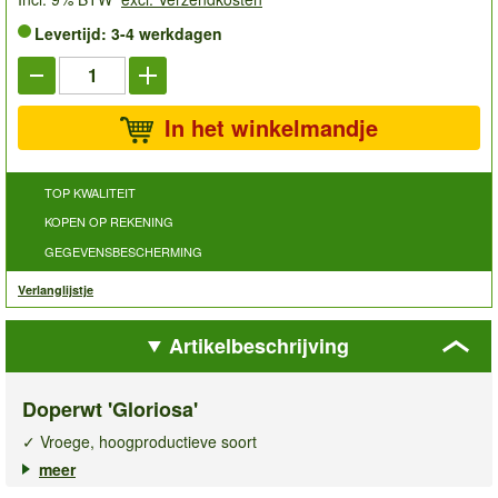
Levertijd: 3-4 werkdagen
In het winkelmandje
TOP KWALITEIT
KOPEN OP REKENING
GEGEVENSBESCHERMING
Verlanglijstje
Artikelbeschrijving
Doperwt 'Gloriosa'
✓ Vroege, hoogproductieve soort
✓ Zeer goede smaak
meer
✓ Ook geschikt om in te vriezen