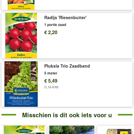
Radijs 'Riesenbutter'
1 portie zaad
€ 2,20
Pluksla Trio Zaadband
5 meter
€ 5,49
(1,10 €/m)
Misschien is dit ook iets voor u