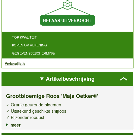
TOP KWALITEIT
KOPEN OP REKENING
GEGEVENSBESCHERMING
Verlanglijstje
Artikelbeschrijving
Grootbloemige Roos 'Maja Oetker®'
✓ Oranje geurende bloemen
✓ Uitstekend geschikte snijroos
✓ Bijzonder robuust
meer
Deze elegante
grootbloemige roos Maja Oetker®
zal u niet
teleurstellen! De oranje kleur van de geurende bloemen steekt