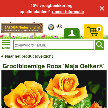
10% vroegboekkorting
op alle planten!*
> meer informatie
0
Inloggen
Menu
Naar het productoverzicht
Grootbloemige Roos 'Maja Oetker®'