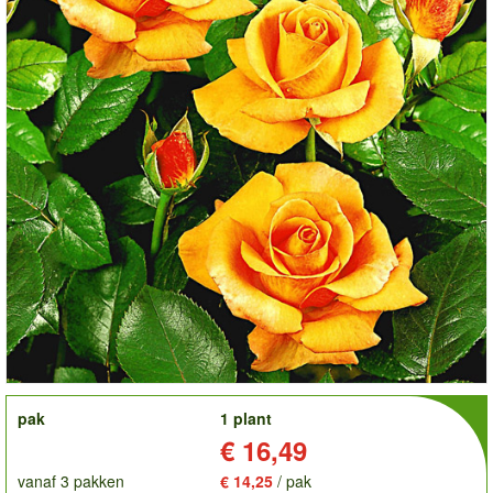
order
pak
1 plant
Prijs:
€ 16,49
vanaf 3 pakken
€ 14,25
/ pak