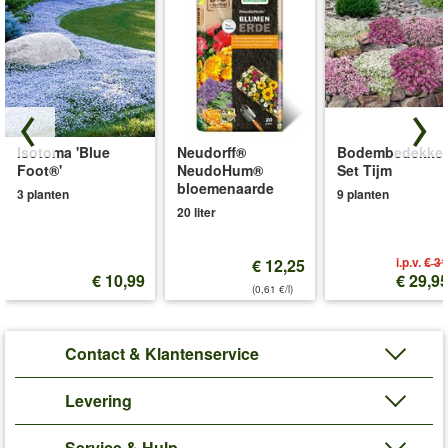
Isotoma 'Blue
Neudorff®
Bodembedekker
Foot®'
NeudoHum®
Set Tijm
bloemenaarde
3 planten
9 planten
20 liter
i.p.v.
€ 31
€ 12,25
€ 10,99
€ 29,9
(0,61 €/l)
Contact & Klantenservice
Levering
Service & Hulp