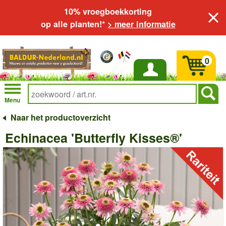
10% vroegboekkorting
op alle planten!*
> meer informatie
0
Inloggen
Menu
Naar het productoverzicht
Echinacea 'Butterfly Kisses®'