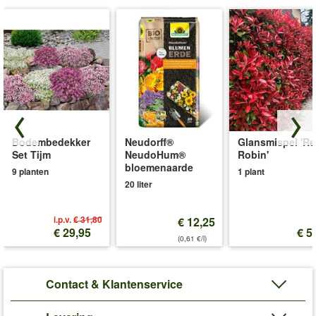
Bodembedekker
Neudorff®
Glansmispel 'R
Set Tijm
NeudoHum®
Robin'
bloemenaarde
9 planten
1 plant
20 liter
i.p.v.
€ 31,80
€ 12,25
€ 29,95
€ 5
(0,61 €/l)
Contact & Klantenservice