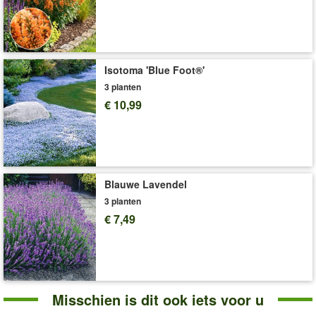
Levering omvat:
grootte I
'Echinacea'
Plant- en Verzorgingstips
Isotoma 'Blue Foot®'
3 planten
€ 10,99
Blauwe Lavendel
3 planten
€ 7,49
Misschien is dit ook iets voor u