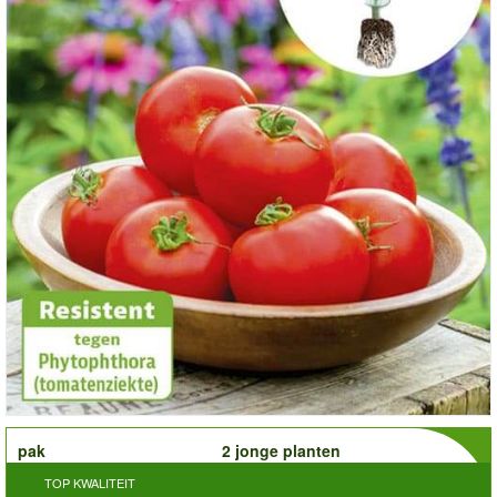
order
pak
2 jonge planten
TOP KWALITEIT