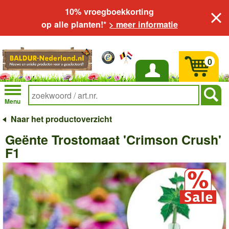
10% vroegboekkorting
op alle planten!*
> meer informatie
0
Inloggen
Menu
Naar het productoverzicht
Geënte Trostomaat 'Crimson Crush'
F1