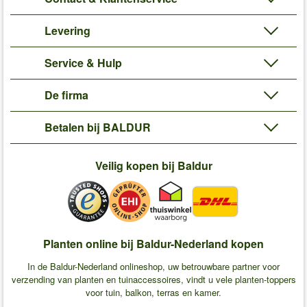
Levering omvat:
kluithoogte 2,8 x 4,9 cm
Levering
'Geënte Trostomaat 'Crimson Crush' F1'
Plant- en Verzorgingstips
Service & Hulp
De firma
Betalen bij BALDUR
Veilig kopen bij Baldur
Planten online bij Baldur-Nederland kopen
In de Baldur-Nederland onlineshop, uw betrouwbare partner voor
verzending van planten en tuinaccessoires, vindt u vele planten-toppers
voor tuin, balkon, terras en kamer.