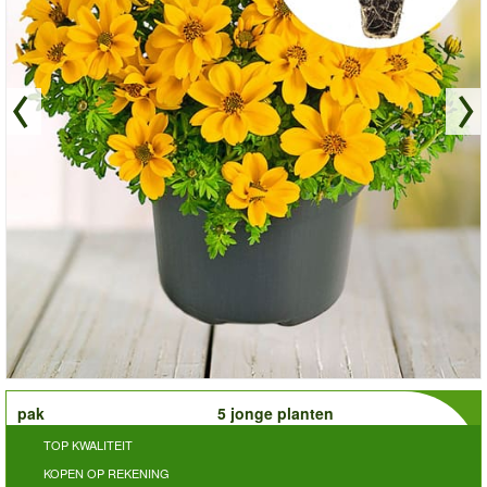
order
pak
5 jonge planten
TOP KWALITEIT
KOPEN OP REKENING