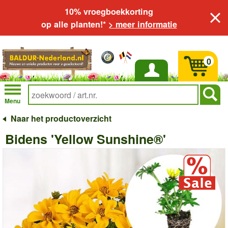
10% vroegboekkorting
op alle planten!*
> meer informatie
0
Inloggen
Menu
Naar het productoverzicht
Bidens 'Yellow Sunshine®'