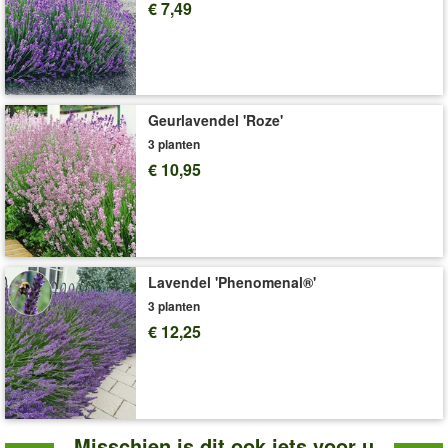
Voor een grote bloemenpracht is het belangrijk dat de bodem
€ 7,49
voldoende voedingsstoffen bevat. Voor een optimale
ontwikkeling van de rozen is het beste een meststof voor rozen
(bv. art.nr.
3505
of
300
) te gebruiken.
Art.nr.:
6855
Geurlavendel 'Roze'
Levering omvat:
wortelnaakt, 3 scheutige A-kwaliteit
3 planten
'Rozen'
Plant- en Verzorgingstips
€ 10,95
Lavendel 'Phenomenal®'
3 planten
€ 12,25
Misschien is dit ook iets voor u