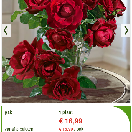
order
pak
1 plant
Prijs:
€ 16,99
vanaf 3 pakken
€ 15,99
/ pak