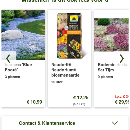
Isotoma 'Blue
Neudorff®
Bodembedekker
Foot®'
NeudoHum®
Set Tijm
bloemenaarde
3 planten
9 planten
20 liter
i.p.v.
€ 31
€ 12,25
€ 10,99
€ 29,9
(0,61 €/l)
Contact & Klantenservice