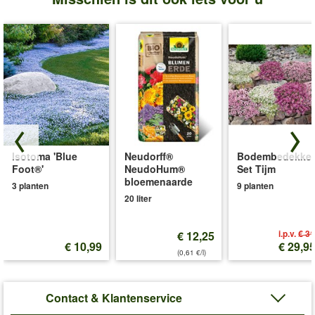
Isotoma 'Blue
Neudorff®
Bodembedekker
Foot®'
NeudoHum®
Set Tijm
bloemenaarde
3 planten
9 planten
20 liter
i.p.v.
€ 31
€ 12,25
€ 10,99
€ 29,9
(0,61 €/l)
Contact & Klantenservice