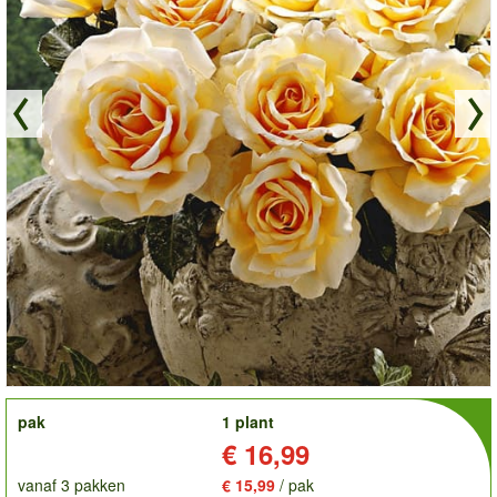
order
pak
1 plant
Prijs:
€ 16,99
vanaf 3 pakken
€ 15,99
/ pak