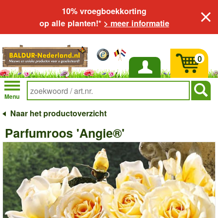
10% vroegboekkorting
op alle planten!*
> meer informatie
0
Inloggen
Menu
Naar het productoverzicht
Parfumroos 'Angie®'