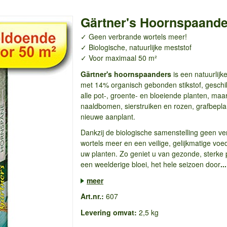
Gärtner's Hoornspaande
✓ Geen verbrande wortels meer!
✓ Biologische, natuurlijke meststof
✓ Voor maximaal 50 m²
Gärtner's hoornspaanders
is een natuurlijk
met 14% organisch gebonden stikstof, geschi
alle pot-, groente- en bloeiende planten, maa
naaldbomen, sierstruiken en rozen, grafbepla
nieuwe aanplant.
Dankzij de biologische samenstelling geen v
wortels meer en een veilige, gelijkmatige voe
uw planten. Zo geniet u van gezonde, sterke 
een weelderige bloei, het hele seizoen door
...
meer
Art.nr.:
607
Levering omvat:
2,5 kg