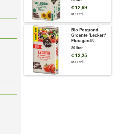
€ 12,69
(0,51 €/l)
Bio Potgrond
Groente 'Lecker!'
Floragard®
20 liter
€ 12,25
(0,61 €/l)