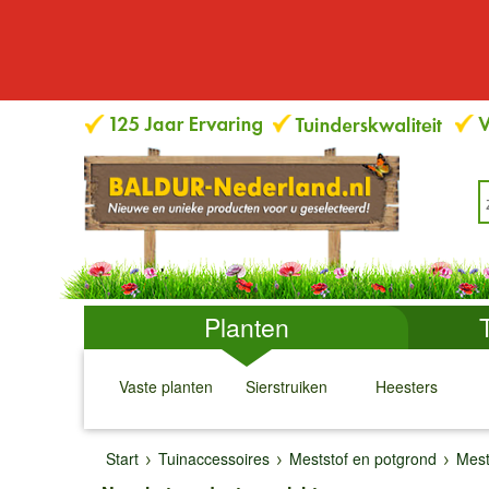
Planten
Vaste planten
Sierstruiken
Heesters
↓
↓
↓
↓
Start
Tuinaccessoires
Meststof en potgrond
Mest