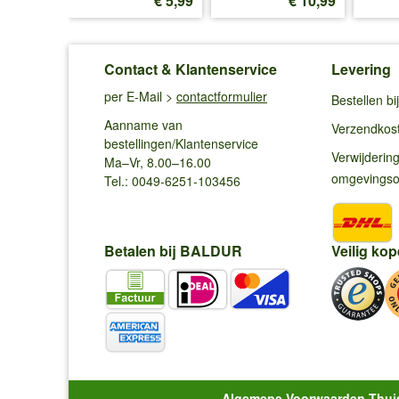
€ 5,99
€ 10,99
(2,40 €/m)
Contact & Klantenservice
Levering
per E-Mail >
contactformulier
Bestellen b
Aanname van
Verzendkos
bestellingen/Klantenservice
Verwijderin
Ma–Vr, 8.00–16.00
omgevings
Tel.: 0049-6251-103456
Betalen bij BALDUR
Veilig kop
Algemene Voorwaarden Thui