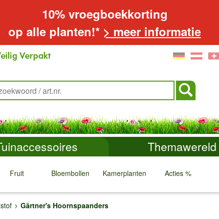
10% vroegboekkorting
op alle planten!*
> meer informatie
Tuinaccessoires
Themawereld
Fruit
Bloembollen
Kamerplanten
Acties %
↓
↓
↓
↓
stof
Gärtner's Hoornspaanders