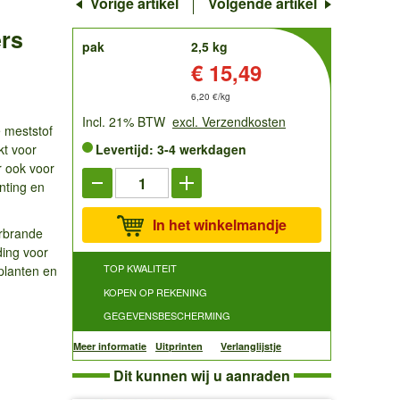
Vorige artikel
Volgende artikel
rs
order
pak
2,5 kg
Prijs:
€ 15,49
6,20 €/kg
Incl. 21% BTW
excl. Verzendkosten
e meststof
kt voor
Levertijd: 3-4 werkdagen
r ook voor
nting en
In het winkelmandje
erbrande
ding voor
TOP KWALITEIT
planten en
KOPEN OP REKENING
GEGEVENSBESCHERMING
Meer informatie
Uitprinten
Verlanglijstje
Dit kunnen wij u aanraden