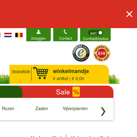
aan
Inloggen
Contact
Contrastmodus
winkelmandje
Verlanglijstje
0
artikel | € 0,00
Sale
%
Rozen
Zaden
Vijverplanten
Rariteiten
b
↓
↓
↓
↓