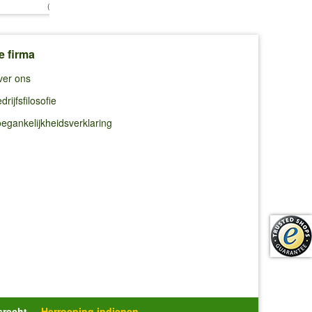
(6,20 €/kg)
(3,32 €/kg)
(9,48 €/kg)
e firma
ver ons
drijfsfilosofie
egankelijkheidsverklaring
srecht
Herroeping indienen