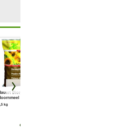
Hauert Biorga
Echte
COMPO® BIO
Hoornmeel
Koeienmest,
Universele
Korrels
langwerkende
,5 kg
meststof met
4,5 kg
schapenwol
2 kg
€ 15,49
€ 14,95
€ 18,95