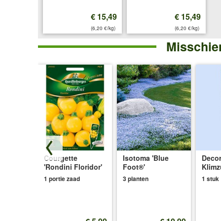
€ 15,49
€ 15,49
(6,20 €/kg)
(6,20 €/kg)
Misschien
Courgette
Isotoma 'Blue
Decor
ol
'Rondini Floridor'
Foot®'
Klimz
' 3 meter
1 portie zaad
3 planten
1 stuk
€ 7,20