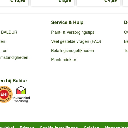
€ 10,99
€ 8,99
€ 4,99
Service & Hulp
D
ij BALDUR
Plant- & Verzorgingstips
O
ten
Veel gestelde vragen (FAQ)
Be
g- en
Betalingsmogelijkheden
To
omstandigheden
Plantendokter
en bij Baldur
swinkel
Privacy
Cookie-Instellingen
Colofon
Herroeping