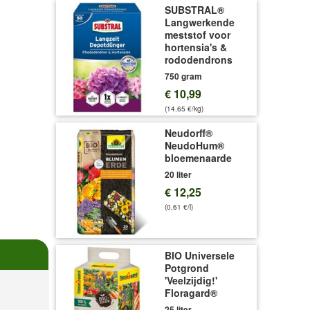
SUBSTRAL®
Langwerkende
meststof voor
hortensia's &
rododendrons
750 gram
€ 10,99
(14,65 €/kg)
Neudorff®
NeudoHum®
bloemenaarde
20 liter
€ 12,25
(0,61 €/l)
BIO Universele
Potgrond
'Veelzijdig!'
Floragard®
25 liter