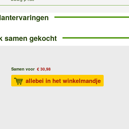
lantervaringen
k samen gekocht
Samen voor
€ 30,98
allebei in het winkelmandje