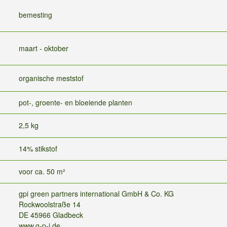
bemesting
maart - oktober
organische meststof
pot-, groente- en bloeiende planten
2,5 kg
14% stikstof
voor ca. 50 m²
gpi green partners international GmbH & Co. KG
Rockwoolstraße 14
DE 45966 Gladbeck
www.g-p-i.de