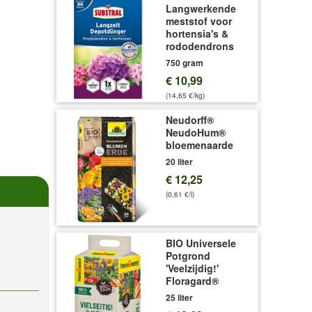
Langwerkende
meststof voor
hortensia's &
rododendrons
750 gram
€ 10,99
(14,65 €/kg)
Neudorff®
NeudoHum®
bloemenaarde
20 liter
€ 12,25
(0,61 €/l)
BIO Universele
Potgrond
'Veelzijdig!'
Floragard®
25 liter