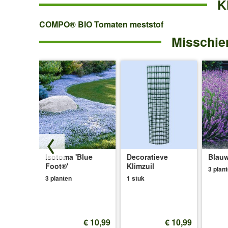
K
COMPO®
COMPO® BIO Tomaten meststof
Misschien
BIO
Tomaten
meststof
Isotoma 'Blue
Decoratieve
Blauw
ce®'
Foot®'
Klimzuil
3 plan
3 planten
1 stuk
€ 12,99
€ 10,99
€ 10,99