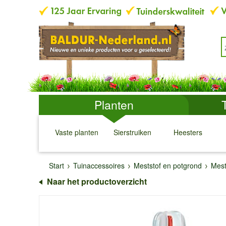
Planten
Vaste planten
Sierstruiken
Heesters
↓
↓
↓
↓
Start
Tuinaccessoires
Meststof en potgrond
Mest
Naar het productoverzicht