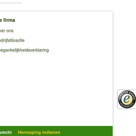
e firma
ver ons
drijfsfilosofie
egankelijkheidsverklaring
srecht
Herroeping indienen