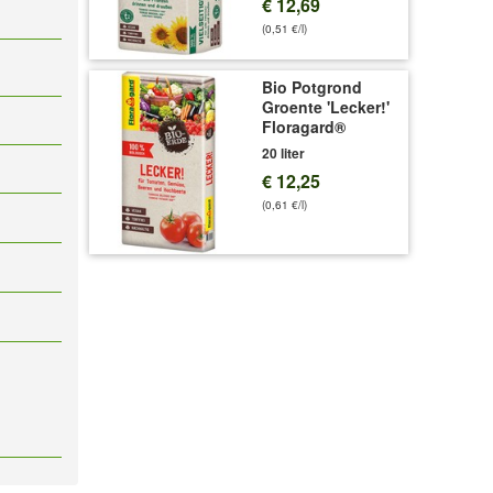
€ 12,69
(0,51 €/l)
Bio Potgrond
Groente 'Lecker!'
Floragard®
20 liter
€ 12,25
(0,61 €/l)