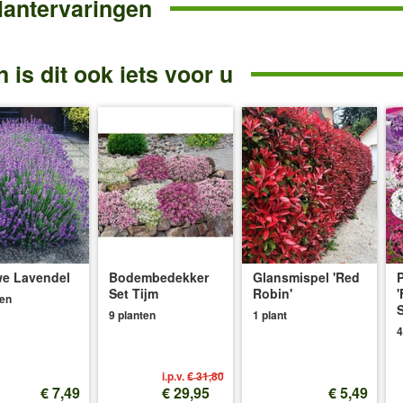
lantervaringen
 is dit ook iets voor u
e Lavendel
Bodembedekker
Glansmispel 'Red
P
Set Tijm
Robin'
'
ten
S
9 planten
1 plant
4
i.p.v.
€ 31,80
€ 7,49
€ 29,95
€ 5,49