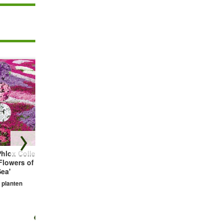
hlox Collectie
Bodembedekker
Vetmuur Sagina
Flowers of the
Tijm
Subulata
ea'
3 planten
3 planten
 planten
€ 13,25
€ 10,99
€ 10,99