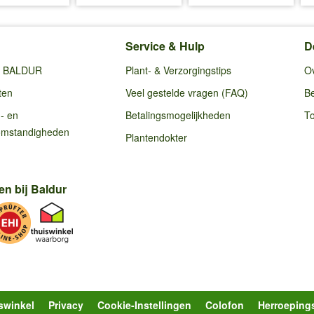
Service & Hulp
D
ij BALDUR
Plant- & Verzorgingstips
O
ten
Veel gestelde vragen (FAQ)
Be
g- en
Betalingsmogelijkheden
To
omstandigheden
Plantendokter
en bij Baldur
swinkel
Privacy
Cookie-Instellingen
Colofon
Herroeping