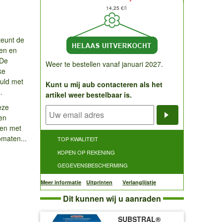
14,25 €/l
teunt de
ten en
 De
Weer te bestellen vanaf januari 2027.
ke
uld met
Kunt u mij aub contacteren als het
.
artikel weer bestelbaar is.
eze
en
Notificatieve
nten met
omaten...
TOP KWALITEIT
KOPEN OP REKENING
GEGEVENSBESCHERMING
Meer informatie
Uitprinten
Verlanglijstje
Dit kunnen wij u aanraden
SUBSTRAL®