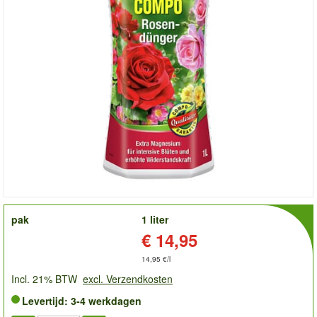
order
pak
1 liter
Prijs:
€ 14,95
14,95 €/l
Incl. 21% BTW
excl. Verzendkosten
Levertijd: 3-4 werkdagen