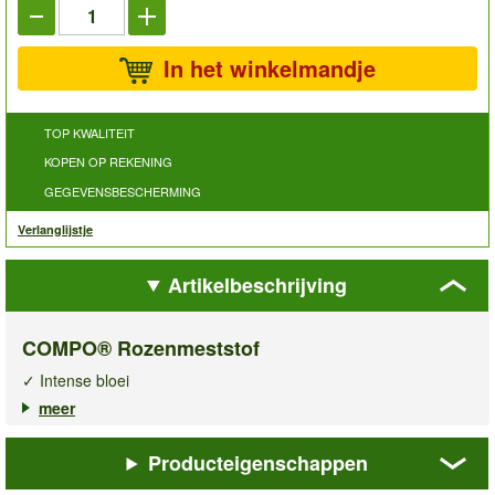
In het winkelmandje
TOP KWALITEIT
KOPEN OP REKENING
GEGEVENSBESCHERMING
Verlanglijstje
Artikelbeschrijving
COMPO® Rozenmeststof
✓ Intense bloei
✓ Verhoogde weerstand
meer
✓ Vitale & mooie rozen
Producteigenschappen
De
COMPO® rozenmeststof
is een minerale vloeibare
meststof, speciaal ontwikkeld voor alle rozen in huis, in potten