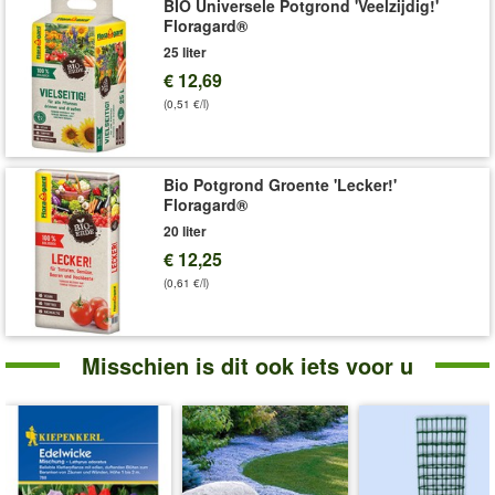
BIO Universele Potgrond 'Veelzijdig!'
Floragard®
25 liter
€ 12,69
(0,51 €/l)
Bio Potgrond Groente 'Lecker!'
Floragard®
20 liter
€ 12,25
(0,61 €/l)
Misschien is dit ook iets voor u