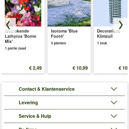
Welriekende
Isotoma 'Blue
Decoratieve
Lathyrus 'Bonte
Foot®'
Klimzuil
Mix'
3 planten
1 stuk
1 portie zaad
€ 2,49
€ 10,99
€ 10
Contact & Klantenservice
Levering
Service & Hulp