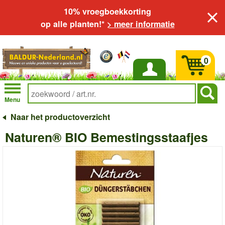
10% vroegboekkorting
op alle planten!*
> meer informatie
0
Inloggen
Menu
Naar het productoverzicht
Naturen® BIO Bemestingsstaafjes