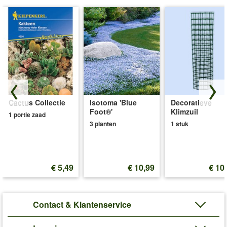
Cactus Collectie
Isotoma 'Blue
Decoratieve
Foot®'
Klimzuil
1 portie zaad
3 planten
1 stuk
€ 5,49
€ 10,99
€ 10
Contact & Klantenservice