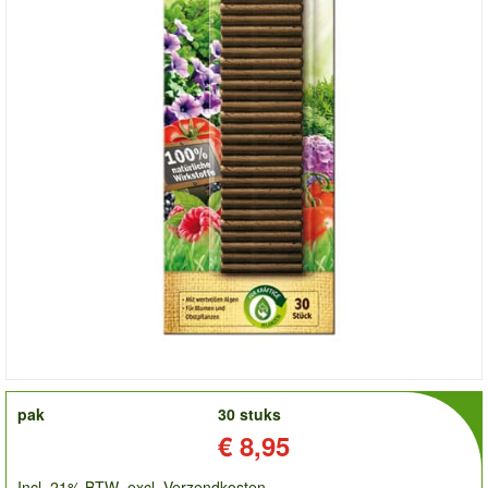
order
pak
30 stuks
Prijs:
€ 8,95
Incl. 21% BTW
excl. Verzendkosten