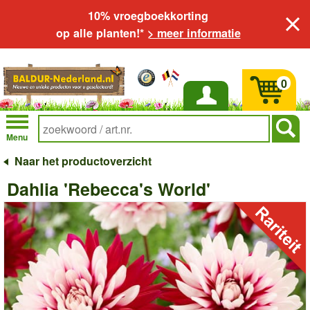
10% vroegboekkorting
op alle planten!*
> meer informatie
0
Inloggen
Menu
Naar het productoverzicht
Dahlia 'Rebecca's World'