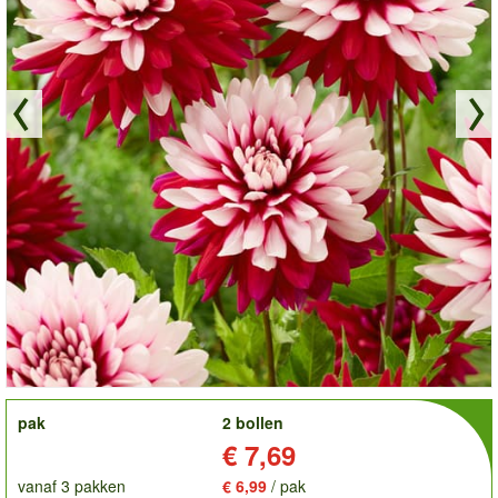
order
pak
2 bollen
Prijs:
€ 7,69
vanaf 3 pakken
€ 6,99
/ pak