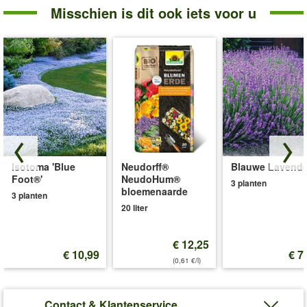
Misschien is dit ook iets voor u
Isotoma 'Blue
Neudorff®
Blauwe Lavende
Foot®'
NeudoHum®
3 planten
bloemenaarde
3 planten
20 liter
€ 12,25
€ 10,99
€ 7
(0,61 €/l)
Contact & Klantenservice