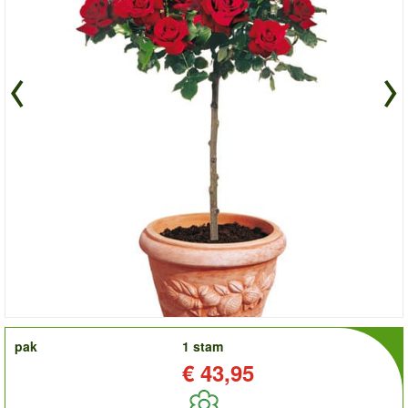
order
pak
1 stam
Prijs:
€ 43,95