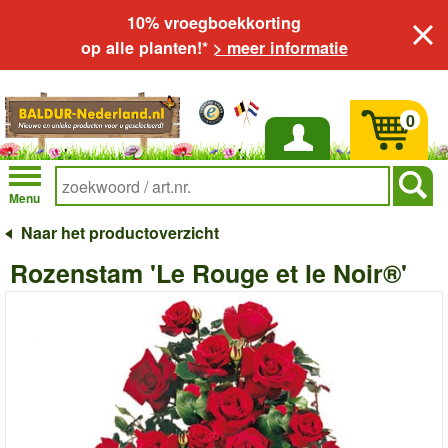
10% vroegboekkorting
op alle planten!*
> meer informatie
0
Inloggen
Menu
Naar het productoverzicht
Rozenstam 'Le Rouge et le Noir®'