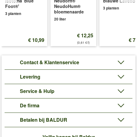
Isotoma 'Blue
Neudorff®
Blauwe Lavende
Foot®'
NeudoHum®
3 planten
bloemenaarde
3 planten
20 liter
€ 12,25
€ 10,99
€ 7
(0,61 €/l)
Contact & Klantenservice
Levering
Service & Hulp
De firma
Betalen bij BALDUR
Veilig kopen bij Baldur