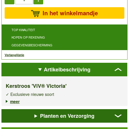
In het winkelmandje
TOP KWALITEIT
KOPEN OP REKENING
GEGEVENSBESCHERMING
Verlanglijstje
Artikelbeschrijving
Kerstroos 'ViV® Victoria'
✓ Exclusieve nieuwe soort
✓ Maandenlange winterbloei
meer
✓ Groenblijvend, robuust & rijkbloeiend
Planten en Verzorging
Ontdek de
kerstroos ViV® Victoria
, een exclusieve nieuwe
soort die uw wintertuin tot leven brengt. Met haar
weelderige, bordeauxrode bloemen fleurt ze maandenlang de