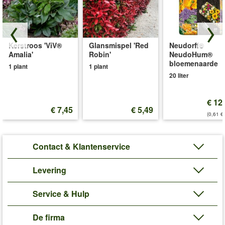
Kerstroos 'ViV®
Glansmispel 'Red
Neudorff®
Amalia'
Robin'
NeudoHum®
bloemenaarde
1 plant
1 plant
20 liter
€ 12
€ 7,45
€ 5,49
(0,61 €/
Contact & Klantenservice
Levering
Service & Hulp
De firma