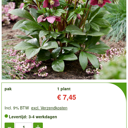
order
pak
1 plant
Prijs:
€ 7,45
Incl. 9% BTW
excl. Verzendkosten
Levertijd: 3-4 werkdagen