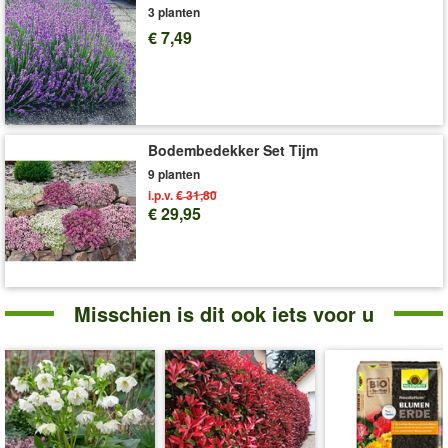
3 planten
€ 7,49
Bodembedekker Set Tijm
9 planten
i.p.v.
€ 31,80
€ 29,95
Misschien is dit ook iets voor u