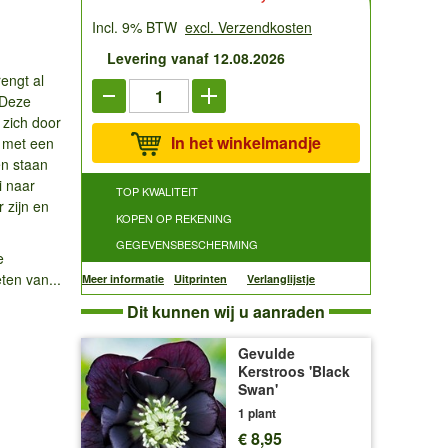
Incl. 9% BTW
excl. Verzendkosten
Levering vanaf 12.08.2026
engt al
 Deze
 zich door
In het winkelmandje
t met een
en staan
i naar
TOP KWALITEIT
 zijn en
KOPEN OP REKENING
GEGEVENSBESCHERMING
e
ten van...
Meer informatie
Uitprinten
Verlanglijstje
Dit kunnen wij u aanraden
Gevulde
Kerstroos 'Black
Swan'
1 plant
€ 8,95