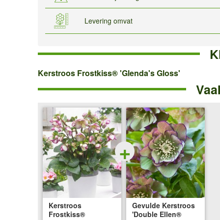
Levering omvat
K
Kerstroos
Kerstroos Frostkiss® 'Glenda's Gloss'
Vaa
Frostkiss®
'Glenda's
Gloss'
+
Kerstroos
Gevulde Kerstroos
Frostkiss®
'Double Ellen®