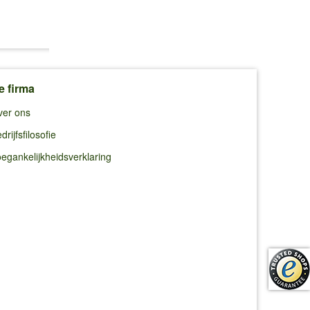
€ 9,49
€ 16,49
€ 8,95
(0,95 €/l)
(8,25 €/kg)
e firma
ver ons
drijfsfilosofie
egankelijkheidsverklaring