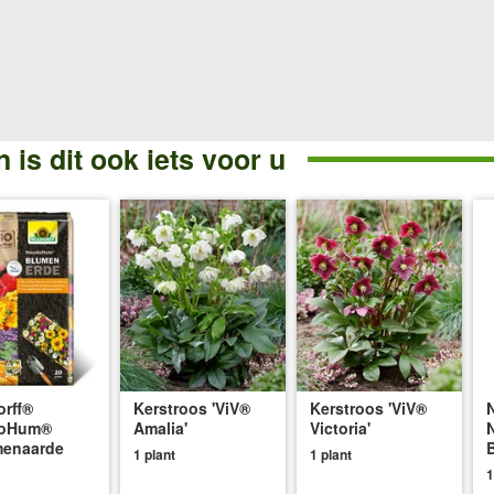
 is dit ook iets voor u
rff®
Kerstroos 'ViV®
Kerstroos 'ViV®
oHum®
Amalia'
Victoria'
menaarde
1 plant
1 plant
1