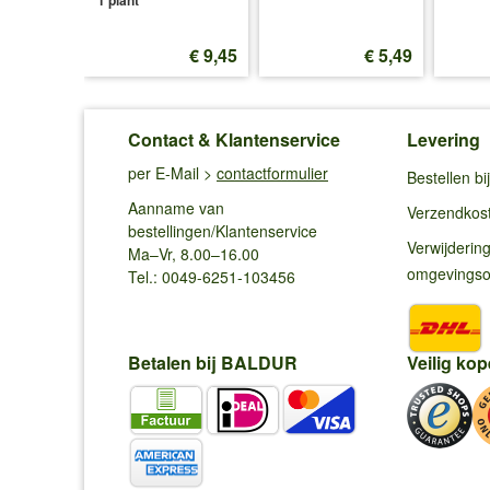
p.v.
€ 62,42
 54,99
€ 9,45
€ 5,49
Contact & Klantenservice
Levering
per E-Mail >
contactformulier
Bestellen b
Aanname van
Verzendkos
bestellingen/Klantenservice
Verwijderin
Ma–Vr, 8.00–16.00
omgevings
Tel.: 0049-6251-103456
Betalen bij BALDUR
Veilig kop