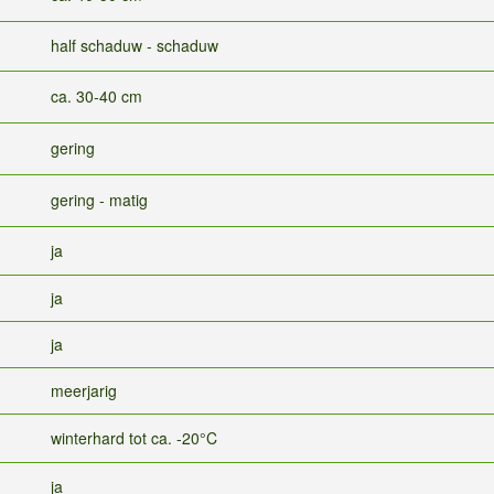
half schaduw - schaduw
ca. 30-40 cm
gering
gering - matig
ja
ja
ja
meerjarig
winterhard tot ca. -20°C
ja