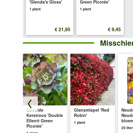
'Glenda's Gloss'
Green Picotée'
1 plant
1 plant
€ 21,95
€ 9,45
Misschien
vendel
Gevulde
Glansmispel 'Red
Neudo
Kerstroos 'Double
Robin'
Neud
Ellen® Green
bloe
1 plant
Picotée'
20 liter
1 plant