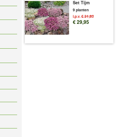
Set Tijm
9 planten
i.p.v.
€ 31,80
€ 29,95