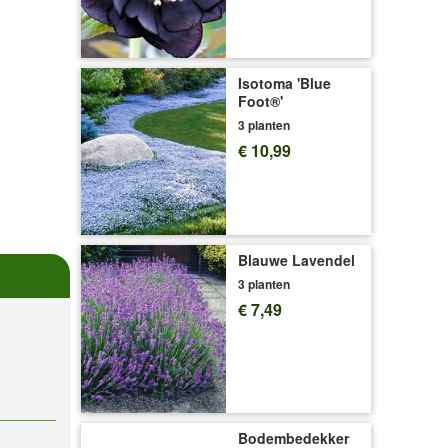
Isotoma 'Blue
Foot®'
3 planten
€ 10,99
Blauwe Lavendel
3 planten
€ 7,49
Bodembedekker