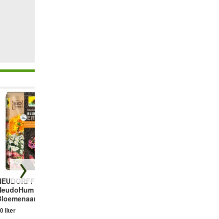
NEUDORFF®
Compo®
Kerstroos 'Double
NeudoHum
Langwerkende
Ellen® Picotée'
Bloemenaarde
vaste planten
1 plant
meststof parels
0 liter
2 kg