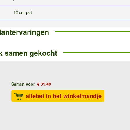
12 cm-pot
lantervaringen
k samen gekocht
Samen voor
€ 31,40
allebei in het winkelmandje