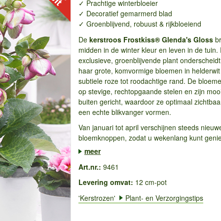
✓ Prachtige winterbloeier
✓ Decoratief gemarmerd blad
✓ Groenblijvend, robuust & rijkbloeiend
De
kerstroos Frostkiss® Glenda's Gloss
br
midden in de winter kleur en leven in de tuin.
exclusieve, groenblijvende plant onderscheidt
haar grote, komvormige bloemen in helderwi
subtiele roze tot roodachtige rand. De bloem
op stevige, rechtopgaande stelen en zijn moo
buiten gericht, waardoor ze optimaal zichtbaar
een echte blikvanger vormen.
Van januari tot april verschijnen steeds nieuw
bloemknoppen, zodat u wekenlang kunt genie
meer
Art.nr.:
9461
Levering omvat:
12 cm-pot
'Kerstrozen'
Plant- en Verzorgingstips