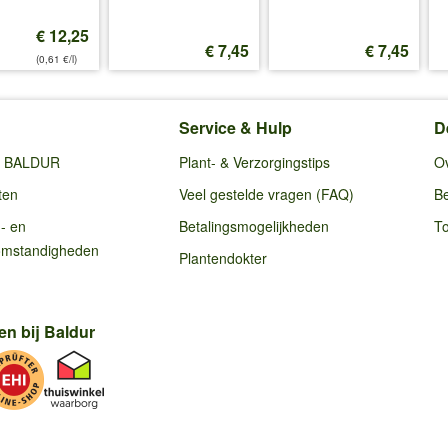
€ 12,25
€ 7,45
€ 7,45
(0,61 €/l)
Service & Hulp
D
ij BALDUR
Plant- & Verzorgingstips
O
ten
Veel gestelde vragen (FAQ)
Be
g- en
Betalingsmogelijkheden
To
omstandigheden
Plantendokter
en bij Baldur