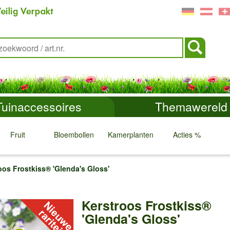
Tuinaccessoires
Themawereld
Fruit
Bloembollen
Kamerplanten
Acties %
↓
↓
↓
↓
oos Frostkiss® 'Glenda's Gloss'
Kerstroos Frostkiss®
'Glenda's Gloss'