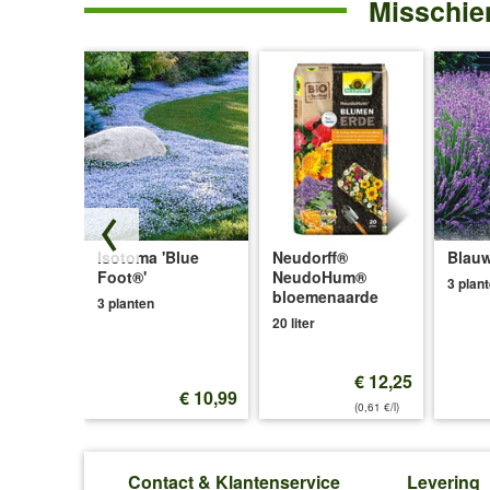
Misschien
Snack
Chili
'Rood'
Isotoma 'Blue
Neudorff®
Blauw
ce®'
Foot®'
NeudoHum®
3 plan
bloemenaarde
3 planten
20 liter
€ 12,25
€ 12,99
€ 10,99
(0,61 €/l)
Contact & Klantenservice
Levering