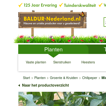
Planten
Vaste planten
Sierstruiken
Heesters
↓
↓
↓
↓
Start
Planten
Groente & Kruiden
Chilipeper
Mi
Naar het productoverzicht