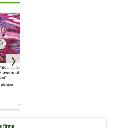
hlox Collectie
Bodembedekker
Vetmuur Sagina
Flowers of the
Tijm
Subulata
ea'
3 planten
3 planten
 planten
€ 13,25
€ 10,99
€ 10,99
e firma