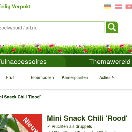
Tuinaccessoires
Themawereld
Fruit
Bloembollen
Kamerplanten
Acties %
↓
↓
↓
↓
ni Snack Chili 'Rood'
Mini Snack Chili 'Rood'
✓ Vruchten als druppels