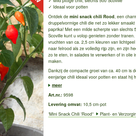
✓ Mild pittige chili, slechts 500 Scoville
✓ Ideaal voor potten
Ontdek de
mini snack chili
Rood
, een char
druppelvormige chili die net zo lekker smaakt 
paprika! Met een milde scherpte van slechts 
Scoville kunt u volop genieten zonder tranen.
vruchten van ca. 2,5 cm kleuren van lichtgeel
naar felrood als ze volledig rijp zijn, en zijn he
zo te eten, in salades te verwerken of in olie i
maken.
Dankzij de compacte groei van ca. 40 cm is 
eenjarige chili ideaal voor potten en staat hij he
meer
Art.nr.:
9598
Levering omvat:
10,5 cm-pot
'Mini Snack Chili 'Rood''
Plant- en Verzorgi