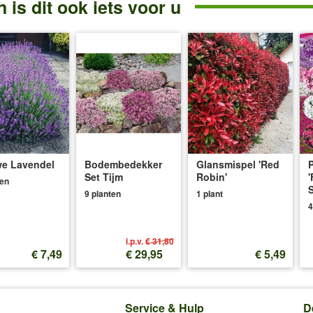
 is dit ook iets voor u
e Lavendel
Bodembedekker
Glansmispel 'Red
P
Set Tijm
Robin'
'
ten
S
9 planten
1 plant
4
i.p.v.
€ 31,80
€ 7,49
€ 29,95
€ 5,49
Service & Hulp
D