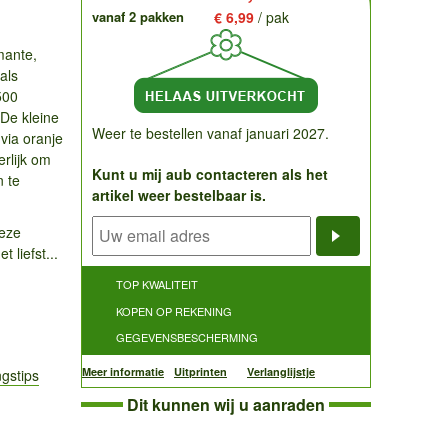
vanaf 2 pakken
€ 6,99
/ pak
mante,
als
500
 De kleine
Weer te bestellen vanaf januari 2027.
 via oranje
erlijk om
Kunt u mij aub contacteren als het
n te
artikel weer bestelbaar is.
deze
t liefst...
Notificatieve
TOP KWALITEIT
KOPEN OP REKENING
GEGEVENSBESCHERMING
Meer informatie
Uitprinten
Verlanglijstje
ngstips
Dit kunnen wij u aanraden