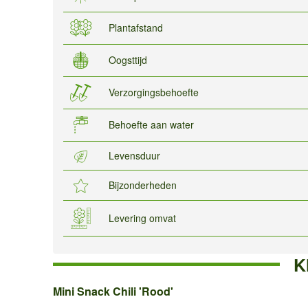
Plantafstand
Oogsttijd
Verzorgingsbehoefte
Behoefte aan water
Levensduur
Bijzonderheden
Levering omvat
K
Mini
Mini Snack Chili 'Rood'