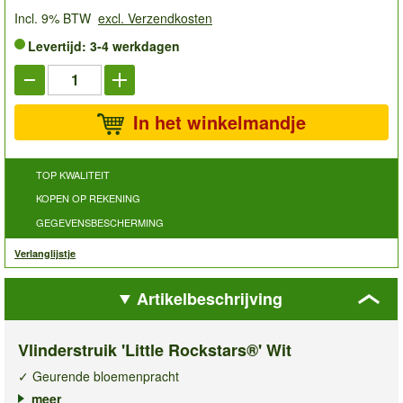
Incl. 9% BTW
excl. Verzendkosten
Levertijd: 3-4 werkdagen
In het winkelmandje
TOP KWALITEIT
KOPEN OP REKENING
GEGEVENSBESCHERMING
Verlanglijstje
Artikelbeschrijving
Vlinderstruik 'Little Rockstars®' Wit
✓ Geurende bloemenpracht
✓ Compact & bossig
meer