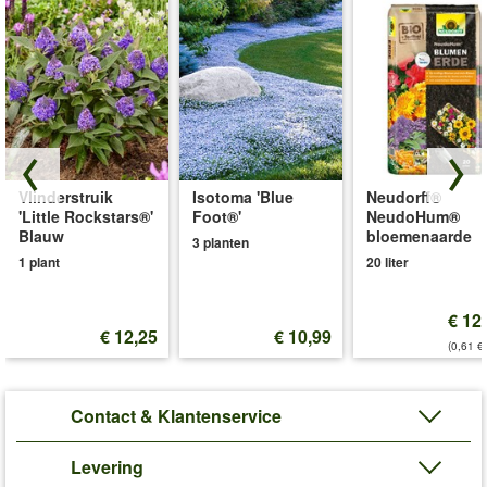
Vlinderstruik
Isotoma 'Blue
Neudorff®
'Little Rockstars®'
Foot®'
NeudoHum®
Blauw
bloemenaarde
3 planten
1 plant
20 liter
€ 12
€ 12,25
€ 10,99
(0,61 €/
Contact & Klantenservice
Levering