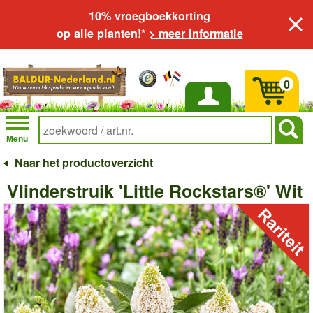
10% vroegboekkorting
op alle planten!*
> meer informatie
0
Inloggen
Menu
Naar het productoverzicht
Vlinderstruik 'Little Rockstars®' Wit