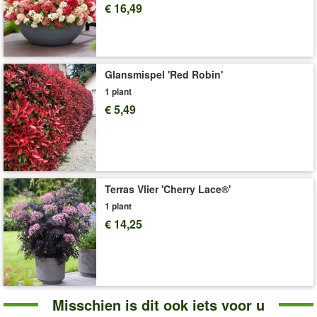
€ 16,49
Voor extra rijke bloei en krachtige groei adviseren
wij
SUBSTRAL® langwerkende meststof voor bloeiende
planten
(art.nr.
8827
).
De levering volgt zonder sierpot!
Glansmispel 'Red Robin'
Art.nr.:
9639
1 plant
€ 5,49
Levering omvat:
12 cm-pot
'Vlinderstruik'
Plant- en Verzorgingstips
Terras Vlier 'Cherry Lace®'
1 plant
€ 14,25
Misschien is dit ook iets voor u