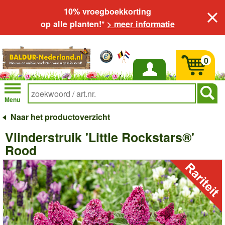
10% vroegboekkorting
op alle planten!*
> meer informatie
0
Inloggen
Menu
Naar het productoverzicht
Vlinderstruik 'Little Rockstars®'
Rood