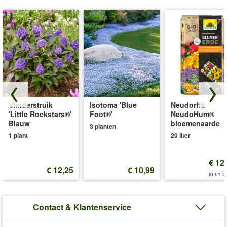
Vlinderstruik
Isotoma 'Blue
Neudorff®
'Little Rockstars®'
Foot®'
NeudoHum®
Blauw
bloemenaarde
3 planten
1 plant
20 liter
€ 12
€ 12,25
€ 10,99
(0,61 €/
Contact & Klantenservice