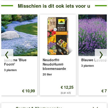
Misschien is dit ook iets voor u
Isotoma 'Blue
Neudorff®
Blauwe Lavende
Foot®'
NeudoHum®
3 planten
bloemenaarde
3 planten
20 liter
€ 12,25
€ 10,99
€ 7
(0,61 €/l)