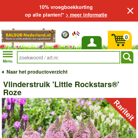
10% vroegboekkorting
op alle planten!*
> meer informatie
0
Inloggen
Menu
Naar het productoverzicht
Vlinderstruik 'Little Rockstars®'
Roze