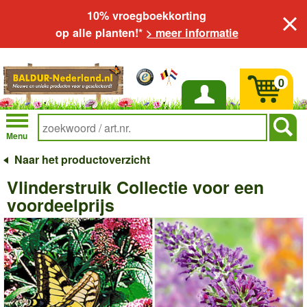
10% vroegboekkorting
op alle planten!*
> meer informatie
0
Inloggen
Menu
Naar het productoverzicht
Vlinderstruik Collectie voor een
voordeelprijs