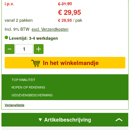
i.p.v.
€ 31,90
Prijs:
€ 29,95
vanaf 2 pakken
€ 28,95
/ pak
Incl. 9% BTW
excl. Verzendkosten
Levertijd: 3-4 werkdagen
In het winkelmandje
TOP KWALITEIT
KOPEN OP REKENING
GEGEVENSBESCHERMING
Verlanglijstje
Artikelbeschrijving