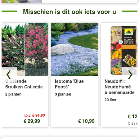
Misschien is dit ook iets voor u
Bloeiende
Isotoma 'Blue
Neudorff®
Struiken Collectie
Foot®'
NeudoHum®
bloemenaarde
2 planten
3 planten
20 liter
i.p.v.
€ 31,90
€ 12
€ 29,99
€ 10,99
(0,61 €/