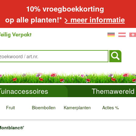
10% vroegboekkorting
op alle planten!*
> meer informatie
Tuinaccessoires
Themawereld
Fruit
Bloembollen
Kamerplanten
Acties %
↓
↓
↓
↓
Montblanc®'