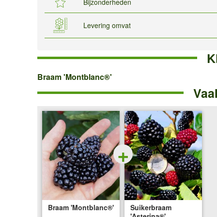
Bijzonderheden
Levering omvat
K
Braam
Braam 'Montblanc®'
Vaa
'Montblanc®'
+
Braam 'Montblanc®'
Suikerbraam
'Asterina®'