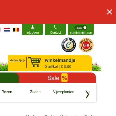
aan
Inloggen
Contact
Contrastmodus
winkelmandje
Verlanglijstje
0
artikel | € 0,00
Sale
%
Rozen
Zaden
Vijverplanten
Rariteiten
b
↓
↓
↓
↓