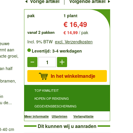
Vorige artikel
Volgende artikel
order
pak
1 plant
Prijs:
€ 16,49
vanaf 2 pakken
€ 14,99
/ pak
Incl. 9% BTW
excl. Verzendkosten
ieuwe
ormt aan
Levertijd: 3-4 werkdagen
cte groei,
an half
In het winkelmandje
e bramen,
TOP KWALITEIT
én
KOPEN OP REKENING
u de...
GEGEVENSBESCHERMING
Meer informatie
Uitprinten
Verlanglijstje
Dit kunnen wij u aanraden
30-40 cm