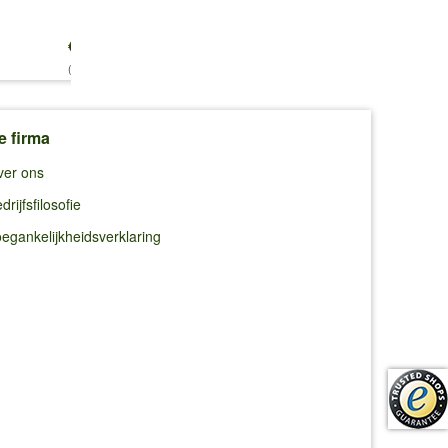
€ 13,25
€ 18,95
€ 14,25
(7,79 €/kg)
e firma
ver ons
drijfsfilosofie
egankelijkheidsverklaring