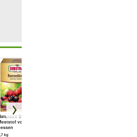
Naturen® BIO
Tuinperk
Herfstframboos
Meststof voor
Afscheiding
'Primeberry®
bessen
Autumn Happy®'
5 stuks
,7 kg
1 plant