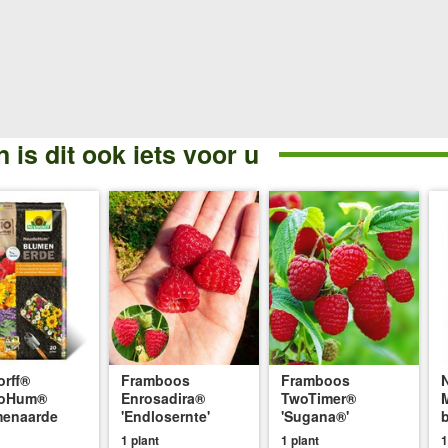
 is dit ook iets voor u
rff®
Framboos
Framboos
oHum®
Enrosadira®
TwoTimer®
menaarde
'Endlosernte'
'Sugana®'
1 plant
1 plant
1