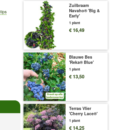
Zuilbraam
Navaho® 'Big &
tips
Early'
1 plant
€ 16,49
Blauwe Bes
'Reka® Blue'
1 plant
€ 13,50
Terras Vlier
'Cherry Lace®'
1 plant
€ 14,25