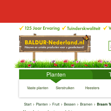
Planten
Vaste planten
Sierstruiken
Heesters
↓
↓
↓
↓
Start
Planten
Fruit
Bessen
Bramen
Braam '