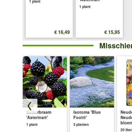
1 plant
1 plant
€ 16,49
€ 15,95
Misschien
Suikerbraam
Isotoma 'Blue
Neudo
®
'Asterina®'
Foot®'
Neud
 3
bloe
1 plant
3 planten
20 liter