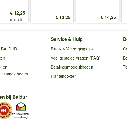
€ 12,25
€ 13,25
€ 14,25
(0,61 €/l)
Service & Hulp
D
ij BALDUR
Plant- & Verzorgingstips
O
ten
Veel gestelde vragen (FAQ)
Be
g- en
Betalingsmogelijkheden
To
omstandigheden
Plantendokter
en bij Baldur