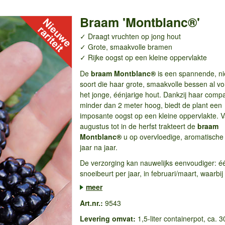
Braam 'Montblanc®'
✓ Draagt vruchten op jong hout
✓ Grote, smaakvolle bramen
✓ Rijke oogst op een kleine oppervlakte
De
braam Montblanc®
is een spannende, n
soort die haar grote, smaakvolle bessen al v
het jonge, éénjarige hout. Dankzij haar compa
minder dan 2 meter hoog, biedt de plant een
imposante oogst op een kleine oppervlakte. V
augustus tot in de herfst trakteert de
braam
Montblanc®
u op overvloedige, aromatisch
jaar na jaar.
De verzorging kan nauwelijks eenvoudiger: é
snoeibeurt per jaar, in februari/maart, waarbij 
meer
Art.nr.:
9543
Levering omvat:
1,5-liter containerpot, ca. 