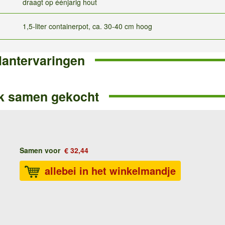
draagt op éénjarig hout
1,5-liter containerpot, ca. 30-40 cm hoog
lantervaringen
k samen gekocht
Samen voor
€ 32,44
allebei in het winkelmandje