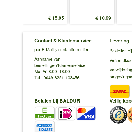
€ 36,25
€ 15,95
€ 10,99
Contact & Klantenservice
Levering
per E-Mail >
contactformulier
Bestellen b
Aanname van
Verzendkos
bestellingen/Klantenservice
Verwijderin
Ma–Vr, 8.00–16.00
omgevings
Tel.: 0049-6251-103456
Betalen bij BALDUR
Veilig kop