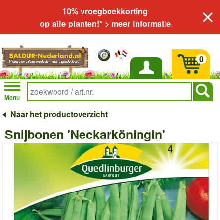
10% vroegboekkorting
op alle planten!*
> meer informatie
0
Inloggen
Menu
Naar het productoverzicht
Snijbonen 'Neckarköningin'