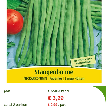
order
pak
1 portie zaad
Prijs:
€ 3,29
vanaf 2 pakken
€ 2,99
/ pak