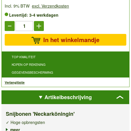
Incl. 9% BTW
excl. Verzendkosten
Levertijd: 3-4 werkdagen
In het winkelmandje
TOP KWALITEIT
KOPEN OP REKENING
GEGEVENSBESCHERMING
Verlanglijstje
Artikelbeschrijving
Snijbonen 'Neckarköningin'
✓ Hoge opbrengsten
✓ Robuust & ziekteresistent
meer