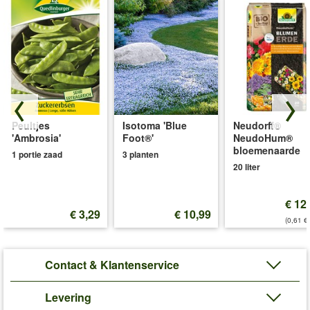
Peultjes
Isotoma 'Blue
Neudorff®
'Ambrosia'
Foot®'
NeudoHum®
bloemenaarde
1 portie zaad
3 planten
20 liter
€ 12
€ 3,29
€ 10,99
(0,61 €/
Contact & Klantenservice
Levering