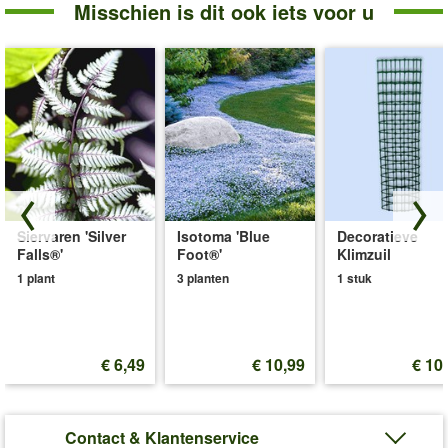
Misschien is dit ook iets voor u
Siervaren 'Silver
Isotoma 'Blue
Decoratieve
Falls®'
Foot®'
Klimzuil
1 plant
3 planten
1 stuk
€ 6,49
€ 10,99
€ 10
Contact & Klantenservice