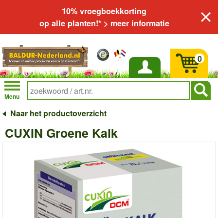
10% vroegboekkorting
op alle planten!*
> meer informatie
0
Inloggen
Menu
Naar het productoverzicht
CUXIN Groene Kalk