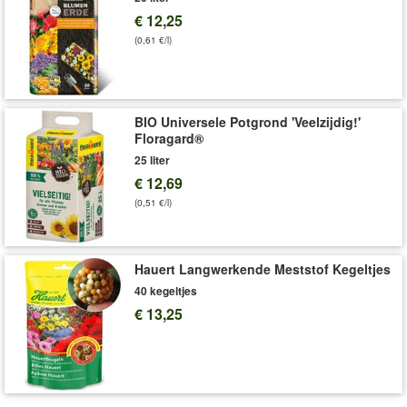
en symbolen. Bij vragen kunt u rechtstreeks contact opnemen
€ 12,25
met de fabrikant. Let op: de beschrijving op de verpakking is in
(0,61 €/l)
het Duits.
Art.nr.:
8228
Levering omvat:
3,5 kg
BIO Universele Potgrond 'Veelzijdig!'
Floragard®
25 liter
€ 12,69
(0,51 €/l)
Hauert Langwerkende Meststof Kegeltjes
40 kegeltjes
€ 13,25