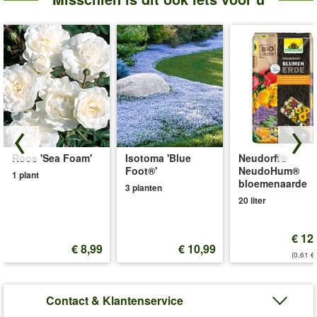
Roos 'Sea Foam'
Isotoma 'Blue
Neudorff®
Foot®'
NeudoHum®
1 plant
bloemenaarde
3 planten
20 liter
€ 12
€ 8,99
€ 10,99
(0,61 €/
Contact & Klantenservice