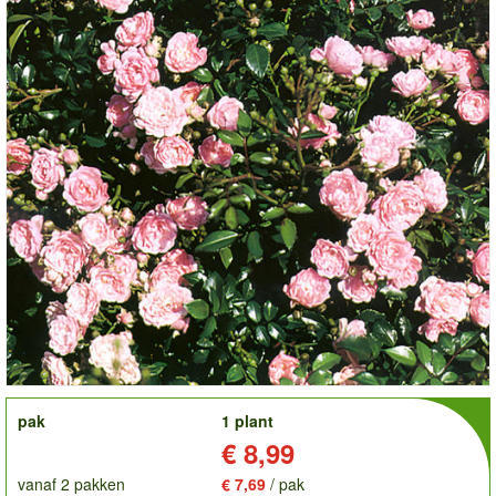
order
pak
1 plant
Prijs:
€ 8,99
vanaf 2 pakken
€ 7,69
/ pak