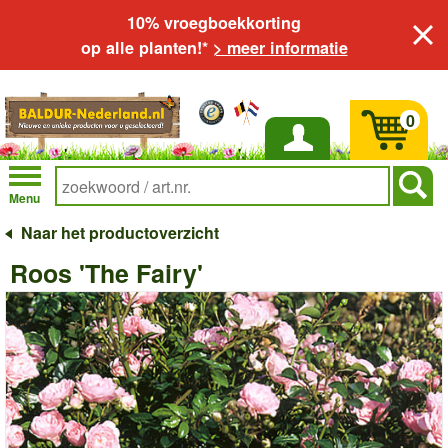
10% vroegboekkorting
op alle planten!*
> meer informatie
0
Inloggen
Menu
Naar het productoverzicht
Roos 'The Fairy'