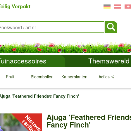
Tuinaccessoires
Themawereld
Fruit
Bloembollen
Kamerplanten
Acties %
↓
↓
↓
↓
Ajuga 'Feathered Friends® Fancy Finch'
Ajuga 'Feathered Frien
Fancy Finch'