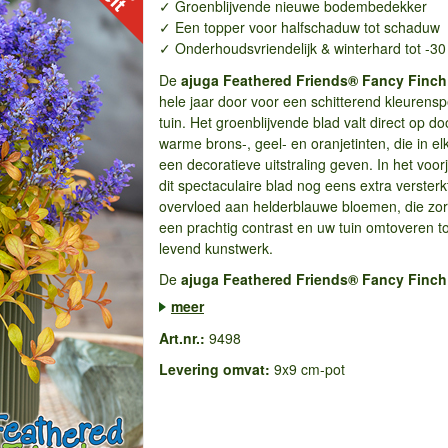
✓ Groenblijvende nieuwe bodembedekker
✓ Een topper voor halfschaduw tot schaduw
✓ Onderhoudsvriendelijk & winterhard tot -30
De
a
juga Feathered Friends® Fancy Finch
hele jaar door voor een schitterend kleurensp
tuin. Het groenblijvende blad valt direct op do
warme brons-, geel- en oranjetinten, die in el
een decoratieve uitstraling geven. In het voor
dit spectaculaire blad nog eens extra verster
overvloed aan helderblauwe bloemen, die zo
een prachtig contrast en uw tuin omtoveren t
levend kunstwerk.
De
a
juga Feathered Friends® Fancy Finch
meer
Art.nr.:
9498
Levering omvat:
9x9 cm-pot