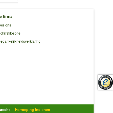
e firma
ver ons
drijfsfilosofie
egankelijkheidsverklaring
srecht
Herroeping indienen