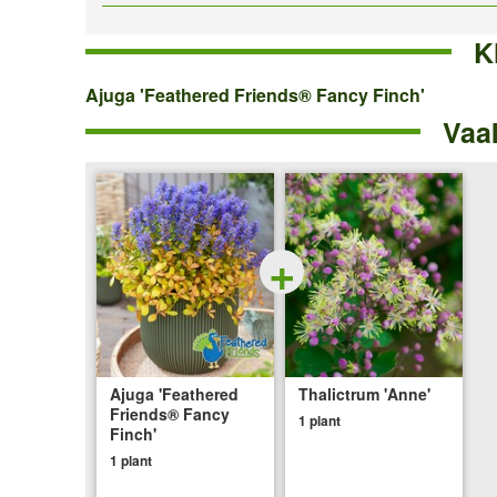
K
Ajuga
Ajuga 'Feathered Friends® Fancy Finch'
Vaa
'Feathered
Friends®
Fancy
Finch'
+
Ajuga 'Feathered
Thalictrum 'Anne'
Friends® Fancy
1 plant
Finch'
1 plant