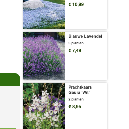
€ 10,99
Blauwe Lavendel
3 planten
€ 7,49
Prachtkaars
Gaura 'Wit'
2 planten
€ 8,95