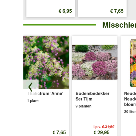
€ 6,95
€ 7,65
Misschien
ange
Thalictrum 'Anne'
Bodembedekker
Neudo
'
Set Tijm
Neud
1 plant
bloe
9 planten
20 liter
i.p.v.
€ 31,80
€ 7,49
€ 7,65
€ 29,95