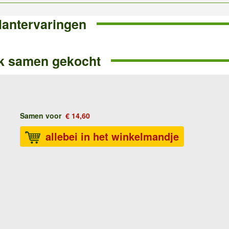
lantervaringen
k samen gekocht
Samen voor
€ 14,60
allebei in het winkelmandje