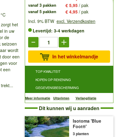
vanaf 3 pakken
€ 5,95
/ pak
vanaf 5 pakken
€ 4,95
/ pak
 °C
Incl. 9% BTW
excl. Verzendkosten
zorgt het
Levertijd: 3-4 werkdagen
el in uw
or de
k seizoen
jaar wordt
In het winkelmandje
kt door een
rgen voor
ot een
TOP KWALITEIT
KOPEN OP REKENING
trekt...
GEGEVENSBESCHERMING
Meer informatie
Uitprinten
Verlanglijstje
Dit kunnen wij u aanraden
Isotoma 'Blue
Foot®'
3 planten