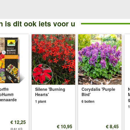
 is dit ook iets voor u
rff®
Silene 'Burning
Corydalis 'Purple
oHum®
Hearts'
Bird'
menaarde
g
1 plant
6 bollen
1
€ 12,25
€ 10,95
€ 8,45
(0,61 €/l)