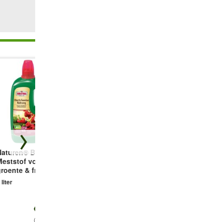
Naturen® BIO
Floragard® lichte
Bodembedekker
Meststof voor
bloemenaarde
'Mazus Reptans'
roente & fruit
25 liter
3 planten
 liter
€ 14,25
€ 12,69
€ 10,99
(14,25 €/l)
(0,51 €/l)