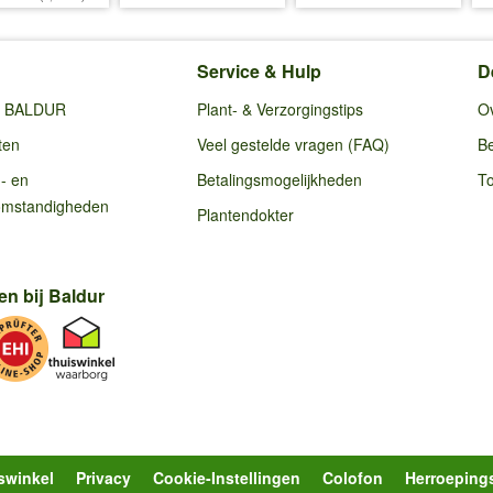
Service & Hulp
D
ij BALDUR
Plant- & Verzorgingstips
O
ten
Veel gestelde vragen (FAQ)
Be
g- en
Betalingsmogelijkheden
To
omstandigheden
Plantendokter
en bij Baldur
swinkel
Privacy
Cookie-Instellingen
Colofon
Herroeping