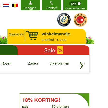
aan
Inloggen
Contact
Contrastmodus
winkelmandje
Verlanglijstje
0
artikel | € 0,00
Sale
%
Rozen
Zaden
Vijverplanten
Rariteiten
b
↓
↓
↓
↓
order
KORTING!:
18% KORTING!
pak
50 planten