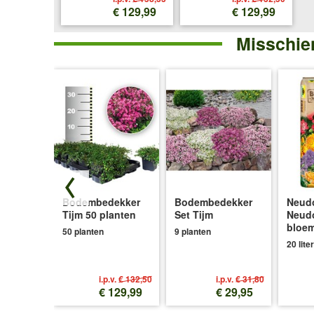
€ 129,99
€ 129,99
Misschien
Salie
Bodembedekker
Bodembedekker
Neudo
Tijm 50 planten
Set Tijm
Neud
bloe
50 planten
9 planten
20 liter
i.p.v.
€ 132,50
i.p.v.
€ 31,80
€ 10,99
€ 129,99
€ 29,95