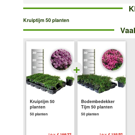
K
Kruiptijm
Kruiptijm 50 planten
Vaa
50
planten
+
Kruiptijm 50
Bodembedekker
planten
Tijm 50 planten
50 planten
50 planten
i.p.v.
€ 158,33
i.p.v.
€ 132,50