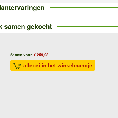
lantervaringen
k samen gekocht
Samen voor
€ 259,98
allebei in het winkelmandje