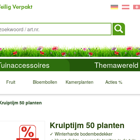
Tuinaccessoires
Themawereld
Fruit
Bloembollen
Kamerplanten
Acties %
↓
↓
↓
↓
Kruiptijm 50 planten
Kruiptijm 50 planten
✓ Winterharde bodembedekker