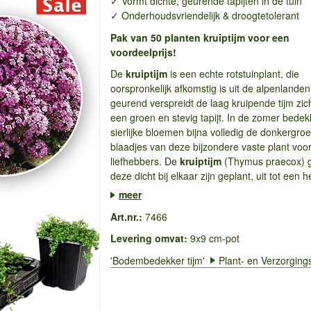
✓ Vormt dichte, geurende tapijten in de tuin
✓ Onderhoudsvriendelijk & droogtetolerant
Pak van 50 planten kruiptijm voor een
voordeelprijs!
De
kruiptijm
is een echte rotstuinplant, die
oorspronkelijk afkomstig is uit de alpenlanden
geurend verspreidt de laag kruipende tijm zic
een groen en stevig tapijt. In de zomer bede
sierlijke bloemen bijna volledig de donkergro
blaadjes van deze bijzondere vaste plant voo
liefhebbers. De
kruiptijm
(Thymus praecox) gr
deze dicht bij elkaar zijn geplant, uit tot een hee
meer
Art.nr.:
7466
Levering omvat:
9x9 cm-pot
'Bodembedekker tijm'
Plant- en Verzorgings