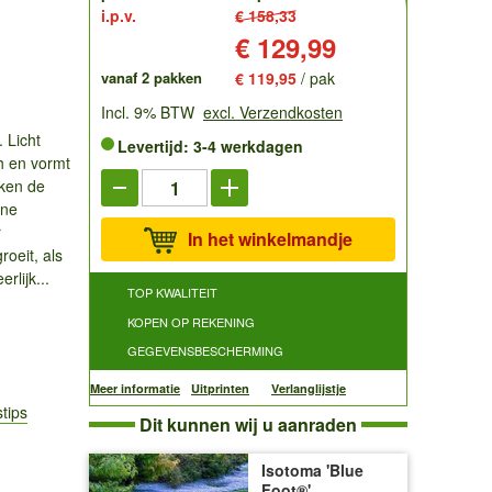
i.p.v.
€ 158,33
Prijs:
€ 129,99
vanaf 2 pakken
€ 119,95
/ pak
Incl. 9% BTW
excl. Verzendkosten
. Licht
Levertijd: 3-4 werkdagen
h en vormt
kken de
ene
r
In het winkelmandje
oeit, als
rlijk...
TOP KWALITEIT
KOPEN OP REKENING
GEGEVENSBESCHERMING
Meer informatie
Uitprinten
Verlanglijstje
tips
Dit kunnen wij u aanraden
Isotoma 'Blue
Foot®'