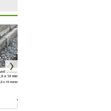
nti Onkruid Vlies
Kruiptijm 25
Tapijtphlox
,5 x 10 meter
planten
'Blauw' 25 planten
,5 x 10 meter
25 planten
25 planten
i.p.v.
€ 79,16
i.p.v.
€ 87,50
€ 18,95
€ 74,95
€ 76,95
(1,26 €/qm)