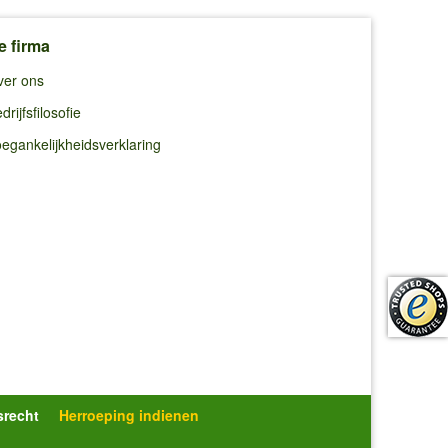
e firma
ver ons
drijfsfilosofie
egankelijkheidsverklaring
srecht
Herroeping indienen