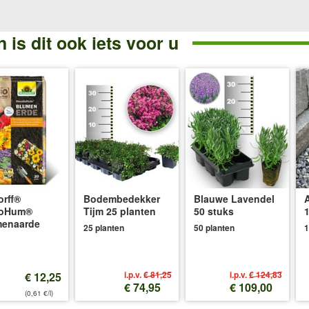
 is dit ook iets voor u
rff®
Bodembedekker
Blauwe Lavendel
A
oHum®
Tijm 25 planten
50 stuks
1
menaarde
25 planten
50 planten
1
i.p.v.
€ 81,25
i.p.v.
€ 124,83
€ 12,25
€ 74,95
€ 109,00
(0,61 €/l)