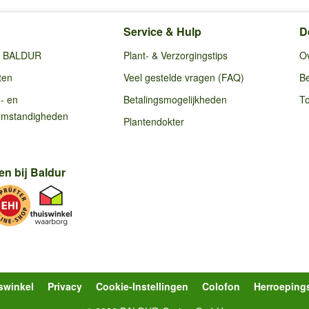
Service & Hulp
D
ij BALDUR
Plant- & Verzorgingstips
O
ten
Veel gestelde vragen (FAQ)
Be
g- en
Betalingsmogelijkheden
To
omstandigheden
Plantendokter
en bij Baldur
swinkel
Privacy
Cookie-Instellingen
Colofon
Herroeping