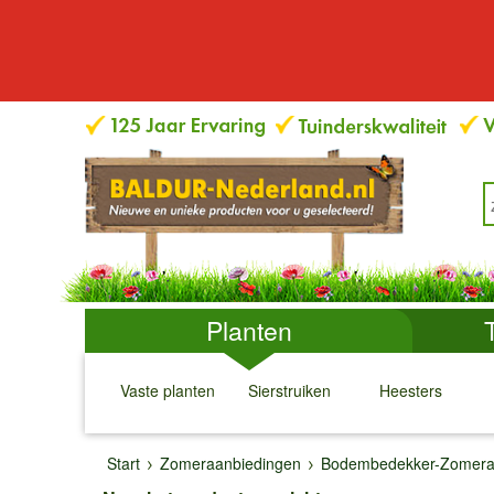
Planten
Vaste planten
Sierstruiken
Heesters
↓
↓
↓
↓
Start
Zomeraanbiedingen
Bodembedekker-Zomera