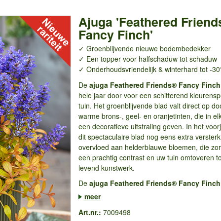
Ajuga 'Feathered Frien
Fancy Finch'
✓ Groenblijvende nieuwe bodembedekker
✓ Een topper voor halfschaduw tot schaduw
✓ Onderhoudsvriendelijk & winterhard tot -3
De
a
juga Feathered Friends® Fancy Finch
hele jaar door voor een schitterend kleurensp
tuin. Het groenblijvende blad valt direct op do
warme brons-, geel- en oranjetinten, die in el
een decoratieve uitstraling geven. In het voor
dit spectaculaire blad nog eens extra verster
overvloed aan helderblauwe bloemen, die zo
een prachtig contrast en uw tuin omtoveren t
levend kunstwerk.
De
a
juga Feathered Friends® Fancy Finch
meer
Art.nr.:
7009498