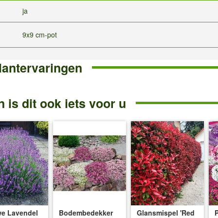
ja
9x9 cm-pot
lantervaringen
 is dit ook iets voor u
e Lavendel
Bodembedekker
Glansmispel 'Red
P