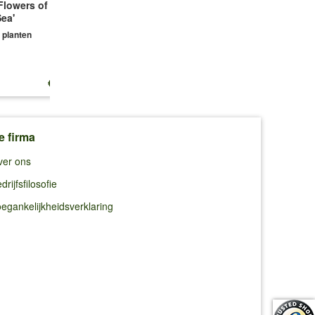
Flowers of the
Tijm
Subulata
ea'
3 planten
3 planten
 planten
€ 13,25
€ 10,99
€ 10,99
e firma
ver ons
drijfsfilosofie
egankelijkheidsverklaring