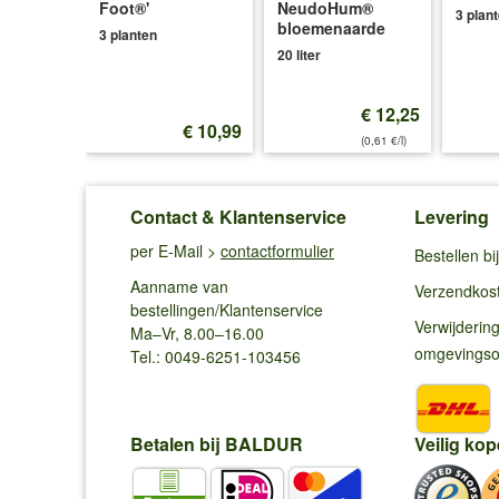
ce®'
Foot®'
NeudoHum®
3 plan
bloemenaarde
3 planten
20 liter
€ 12,25
€ 12,99
€ 10,99
(0,61 €/l)
Contact & Klantenservice
Levering
per E-Mail >
contactformulier
Bestellen b
Aanname van
Verzendkos
bestellingen/Klantenservice
Verwijderin
Ma–Vr, 8.00–16.00
omgevings
Tel.: 0049-6251-103456
Betalen bij BALDUR
Veilig kop