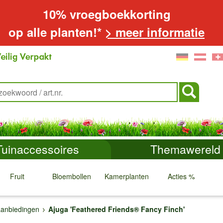
10% vroegboekkorting
op alle planten!*
> meer informatie
Tuinaccessoires
Themawereld
Fruit
Bloembollen
Kamerplanten
Acties %
↓
↓
↓
↓
anbiedingen
Ajuga 'Feathered Friends® Fancy Finch'