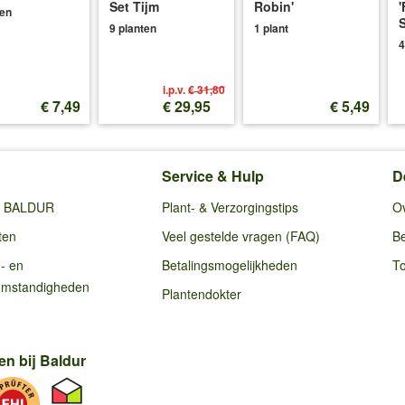
Set Tijm
Robin'
'
ten
S
9 planten
1 plant
4
i.p.v.
€ 31,80
€ 7,49
€ 29,95
€ 5,49
Service & Hulp
D
ij BALDUR
Plant- & Verzorgingstips
O
ten
Veel gestelde vragen (FAQ)
Be
g- en
Betalingsmogelijkheden
To
omstandigheden
Plantendokter
en bij Baldur