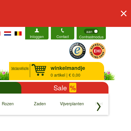
aan
Inloggen
Contact
Contrastmodus
winkelmandje
Verlanglijstje
0
artikel | € 0,00
Sale
%
Rozen
Zaden
Vijverplanten
Rariteiten
b
↓
↓
↓
↓