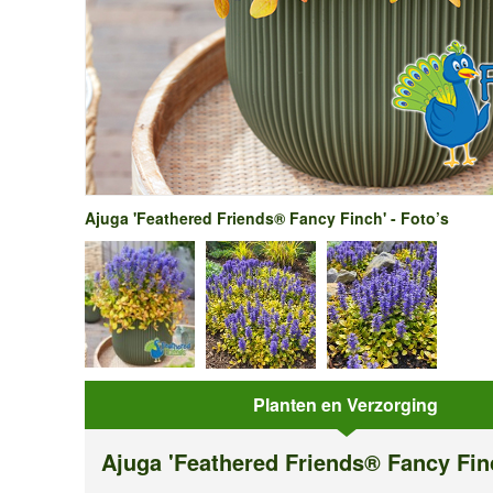
Ajuga 'Feathered Friends® Fancy Finch' - Foto’s
Planten en Verzorging
Ajuga 'Feathered Friends® Fancy Fin