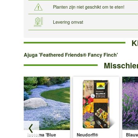
Planten zijn niet geschikt om te eten!
Levering omvat
K
Ajuga
Ajuga 'Feathered Friends® Fancy Finch'
Misschien
'Feathered
Friends®
Fancy
Finch'
Isotoma 'Blue
Neudorff®
Blauw