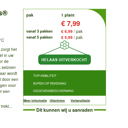
ds®
order
pak
1 plant
Prijs:
€ 7,99
vanaf 3 pakken
€ 6,99
/ pak
vanaf 5 pakken
€ 5,99
/ pak
0°C
zorgt het
el in uw
or de
k seizoen
jaar wordt
TOP KWALITEIT
kt door een
KOPEN OP REKENING
rgen voor
ot een
GEGEVENSBESCHERMING
Meer informatie
Uitprinten
Verlanglijstje
trekt...
Dit kunnen wij u aanraden