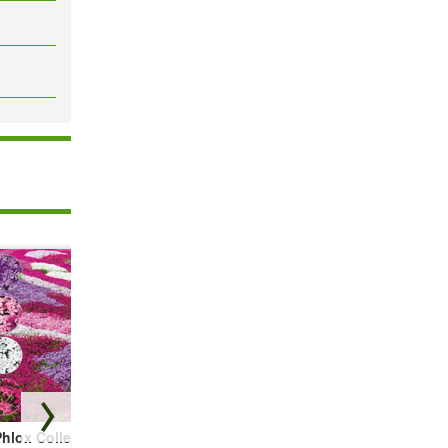
hlox Collectie
Bodembedekker
Vetmuur Sagina