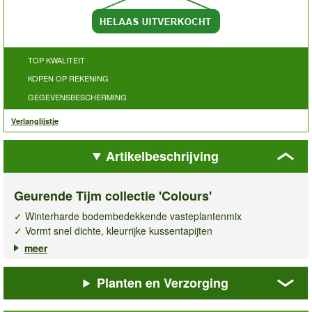
TOP KWALITEIT
KOPEN OP REKENING
GEGEVENSBESCHERMING
Verlanglijstje
Artikelbeschrijving
Geurende Tijm collectie 'Colours'
✓ Winterharde bodembedekkende vasteplantenmix
✓ Vormt snel dichte, kleurrijke kussentapijten
✓ Droogtetolerant & onderhoudsvriendelijk
meer
✓ Advies: 4–5 planten per m²
Planten en Verzorging
De
geurende tijmcollectie Colours
vormt een dicht,
aromatisch tapijt in borders, perken en rotstuinen. Op zonnige
dagen komt de kruidige geur van de lichtroze en purperroze