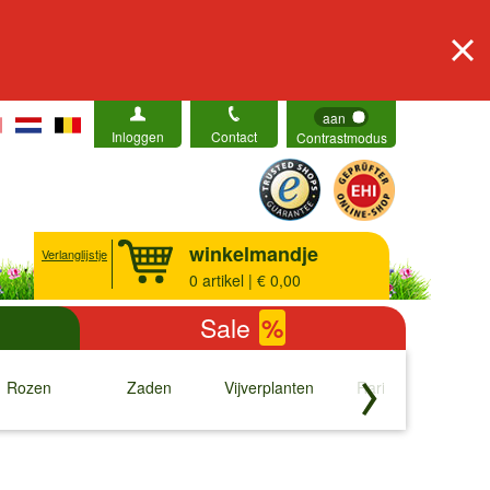
aan
Inloggen
Contact
Contrastmodus
winkelmandje
Verlanglijstje
0
artikel | € 0,00
Sale
%
Rozen
Zaden
Vijverplanten
Rariteiten
b
↓
↓
↓
↓