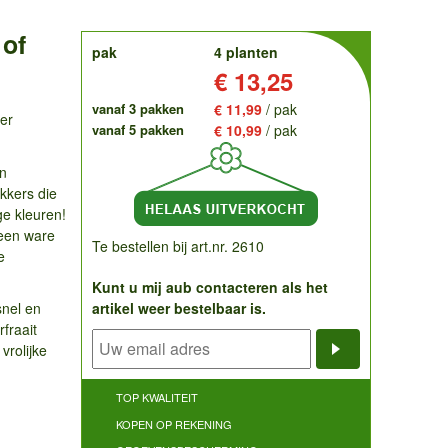
 of
order
pak
4 planten
Prijs:
€ 13,25
vanaf 3 pakken
€ 11,99
/ pak
er
vanaf 5 pakken
€ 10,99
/ pak
n
kkers die
ge kleuren!
n een ware
Te bestellen bij art.nr. 2610
e
Kunt u mij aub contacteren als het
snel en
artikel weer bestelbaar is.
rfraait
vrolijke
Notificatieve
TOP KWALITEIT
KOPEN OP REKENING