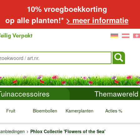
10% vroegboekkorting
op alle planten!*
> meer informatie
Tuinaccessoires
Themawereld
Fruit
Bloembollen
Kamerplanten
Acties %
↓
↓
↓
↓
anbiedingen
Phlox Collectie 'Flowers of the Sea'