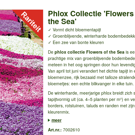
Phlox Collectie 'Flowers
the Sea'
✓ Vormt dicht bloementapijt
✓ Groenblijvende, winterharde bodembedekk
✓ Een zee van bonte kleuren
De
phlox collectie Flowers of the Sea
is ee
prachtige mix van groenblijvende bodembede
meteen in het oog springen door hun levendi
Van april tot juni verandert het dichte tapijt i
bloemenzee, rijk bezaaid met talloze stralend
bloemetjes: een echte blikvanger in elke tuin.
De winterharde, meerjarige phlox breidt zich 
tapijtvormig uit (ca. 4–5 planten per m²) en ve
borders, rotstuinen, taluds en randen met zijn 
kleurenmix.
...
meer
Art.nr.:
7002610