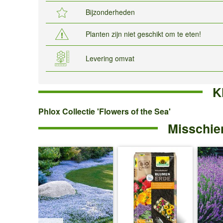
Bijzonderheden
Planten zijn niet geschikt om te eten!
Levering omvat
K
Phlox
Phlox Collectie 'Flowers of the Sea'
Misschien
Collectie
'Flowers
of
the
Sea'