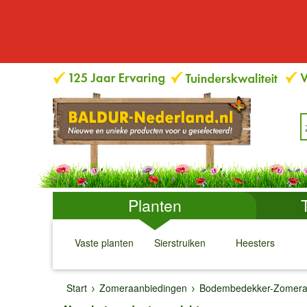
Planten
Vaste planten
Sierstruiken
Heesters
↓
↓
↓
↓
Start
Zomeraanbiedingen
Bodembedekker-Zomera