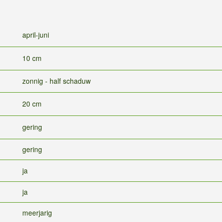
april-juni
10 cm
zonnig - half schaduw
20 cm
gering
gering
ja
ja
meerjarig