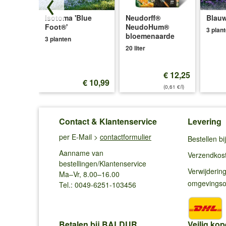
Isotoma 'Blue
Neudorff®
Blauw
ce®'
Foot®'
NeudoHum®
3 plan
bloemenaarde
3 planten
20 liter
€ 12,25
€ 12,99
€ 10,99
(0,61 €/l)
Contact & Klantenservice
Levering
per E-Mail >
contactformulier
Bestellen b
Aanname van
Verzendkos
bestellingen/Klantenservice
Verwijderin
Ma–Vr, 8.00–16.00
omgevings
Tel.: 0049-6251-103456
Betalen bij BALDUR
Veilig kop