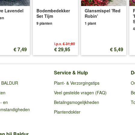
e Lavendel
Bodembedekker
Glansmispel 'Red
P
Set Tijm
Robin'
'
ten
S
9 planten
1 plant
4
i.p.v.
€ 31,80
€ 7,49
€ 29,95
€ 5,49
Service & Hulp
D
ij BALDUR
Plant- & Verzorgingstips
O
ten
Veel gestelde vragen (FAQ)
Be
g- en
Betalingsmogelijkheden
To
omstandigheden
Plantendokter
en bij Baldur