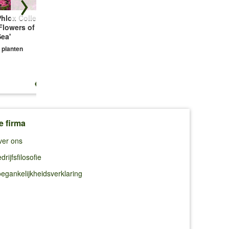
hlox Collectie
Bodembedekker
Vetmuur Sagina
Flowers of the
Tijm
Subulata
ea'
3 planten
3 planten
 planten
€ 13,25
€ 10,99
€ 10,99
e firma
ver ons
drijfsfilosofie
egankelijkheidsverklaring