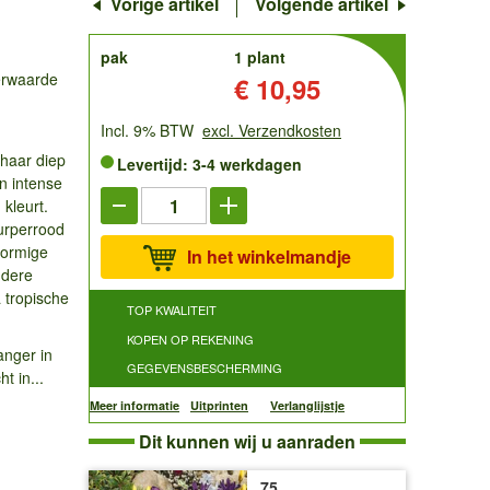
Vorige artikel
Volgende artikel
order
pak
1 plant
erwaarde
Prijs:
€ 10,95
Incl. 9% BTW
excl. Verzendkosten
 haar diep
Levertijd: 3-4 werkdagen
jn intense
 kleurt.
urperrood
vormige
In het winkelmandje
ndere
a tropische
TOP KWALITEIT
KOPEN OP REKENING
anger in
GEGEVENSBESCHERMING
t in...
Meer informatie
Uitprinten
Verlanglijstje
Dit kunnen wij u aanraden
75