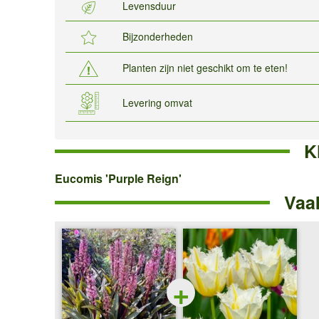
Levensduur
Bijzonderheden
Planten zijn niet geschikt om te eten!
Levering omvat
K
Eucomis
Eucomis 'Purple Reign'
Vaa
'Purple
Reign'
+