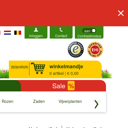
aan
Inloggen
Contact
Contrastmodus
winkelmandje
Verlanglijstje
0
artikel | € 0,00
Sale
%
Rozen
Zaden
Vijverplanten
Rariteiten
b
↓
↓
↓
↓