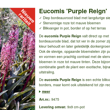
Eucomis 'Purple Reign'
✓ Diep bordeauxrood blad met langdurige si
✓ Stervormige roze tot mauve bloemen
✓ Blikvanger in pot, border of op het terras
De
eucomis Purple Reign
valt direct op met
bordeauxrode blad, dat tot ver in de zomer zi
kleur behoudt en later geleidelijk donkergroen
Ook de stevige, opgaande bloemstelen zijn p
en vormen een prachtig contrast met de ster
bloemen in roze tot mauve tinten. Deze bijzo
combinatie geeft de plant een exotische, bijn
uitstraling.
De
eucomis Purple Reign
is een echte blikv
borders, maar komt ook uitstekend tot zijn rech
meer
Art.nr.:
9475
Levering omvat:
9x9 cm-pot