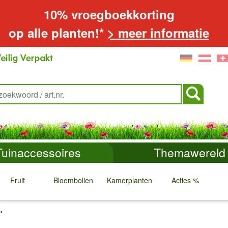
10% vroegboekkorting
op alle planten!*
> meer informatie
Tuinaccessoires
Themawereld
Fruit
Bloembollen
Kamerplanten
Acties %
↓
↓
↓
↓
'