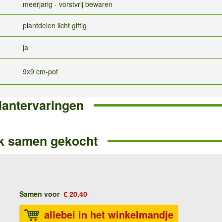
meerjarig - vorstvrij bewaren
plantdelen licht giftig
ja
9x9 cm-pot
lantervaringen
k samen gekocht
Samen voor
€ 20,40
allebei in het winkelmandje