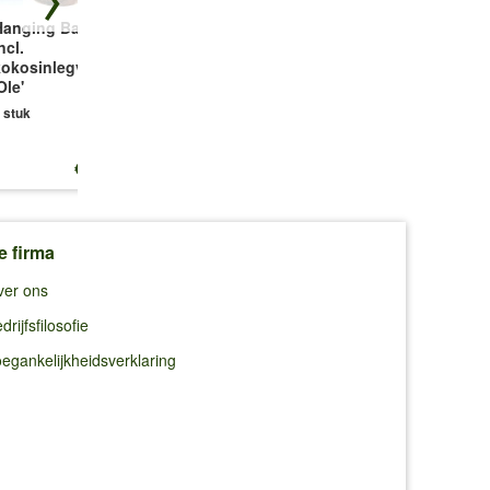
Hanging Basket
Meststof voor
Lelie 'Netty´s
ncl.
gras met
Pride'
kokosinlegvel
onkruidverdelger
3 bollen
Ole'
3 kg
 stuk
€ 32,95
€ 12,25
€ 7,69
(9,98 €/kg)
e firma
ver ons
drijfsfilosofie
egankelijkheidsverklaring