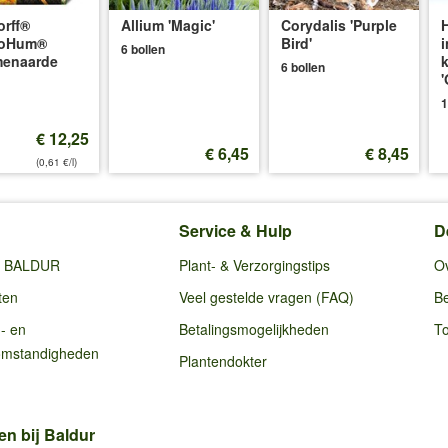
rff®
Allium 'Magic'
Corydalis 'Purple
oHum®
Bird'
i
6 bollen
menaarde
6 bollen
'
1
€ 12,25
€ 6,45
€ 8,45
(0,61 €/l)
Service & Hulp
D
ij BALDUR
Plant- & Verzorgingstips
O
ten
Veel gestelde vragen (FAQ)
Be
g- en
Betalingsmogelijkheden
To
omstandigheden
Plantendokter
en bij Baldur