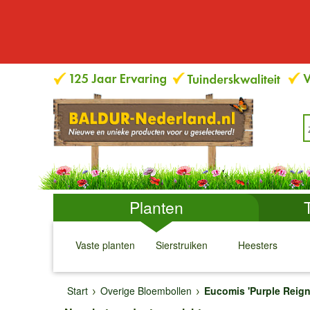
Planten
Vaste planten
Sierstruiken
Heesters
↓
↓
↓
↓
Start
Overige Bloembollen
Eucomis 'Purple Reign