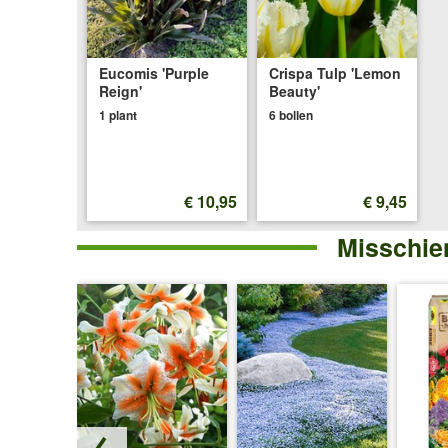
Eucomis 'Purple
Crispa Tulp 'Lemon
Reign'
Beauty'
1 plant
6 bollen
€ 10,95
€ 9,45
Misschien