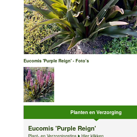
Eucomis 'Purple Reign' - Foto’s
Planten en Verzorging
Eucomis 'Purple Reign'
Plant- en Verzorgingstips
Hier klikken