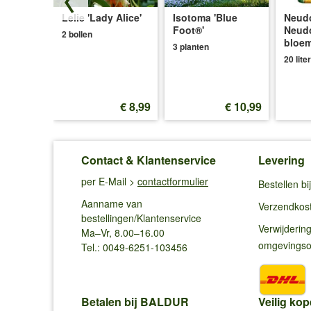
t'
Lelie 'Lady Alice'
Isotoma 'Blue
Neudo
Foot®'
Neud
2 bollen
bloe
3 planten
20 liter
€ 6,45
€ 8,99
€ 10,99
Contact & Klantenservice
Levering
per E-Mail >
contactformulier
Bestellen b
Aanname van
Verzendkos
bestellingen/Klantenservice
Verwijderin
Ma–Vr, 8.00–16.00
omgevings
Tel.: 0049-6251-103456
Betalen bij BALDUR
Veilig kop