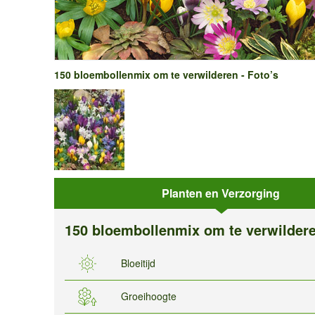
150 bloembollenmix om te verwilderen - Foto’s
Planten en Verzorging
150 bloembollenmix om te verwilder
Bloeitijd
Groeihoogte