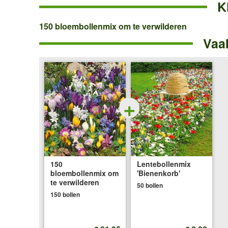
K
150
150 bloembollenmix om te verwilderen
Vaa
bloembollenmix
om
te
verwilderen
+
150
Lentebollenmix
bloembollenmix om
'Bienenkorb'
te verwilderen
50 bollen
150 bollen