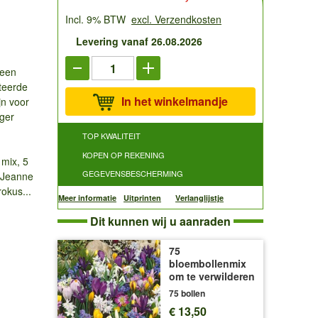
n
Incl. 9% BTW
excl. Verzendkosten
Levering vanaf 26.08.2026
 een
teerde
In het winkelmandje
jn voor
iger
TOP KWALITEIT
KOPEN OP REKENING
mix, 5
GEGEVENSBESCHERMING
s Jeanne
okus...
Meer informatie
Uitprinten
Verlanglijstje
Dit kunnen wij u aanraden
75
bloembollenmix
om te verwilderen
75 bollen
€ 13,50