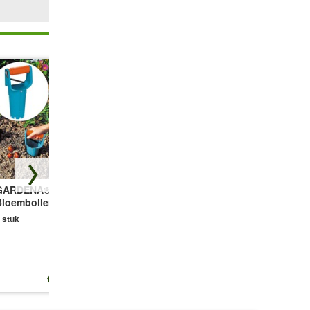
GARDENA®
Compo®
Bloembollenmix
Bloembollenplanter
Langwerkende
'Happy Spring'
vaste planten
 stuk
25 bollen
meststof parels
2 kg
€ 16,49
€ 16,50
€ 12,99
(8,25 €/kg)