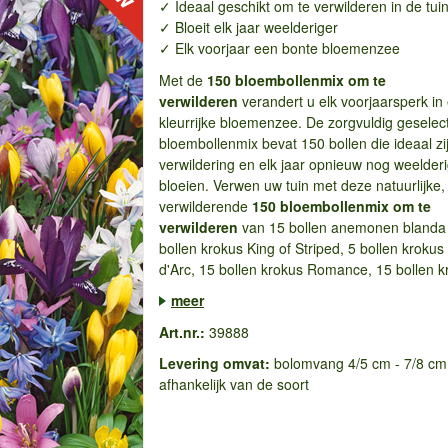
✓ Ideaal geschikt om te verwilderen in de tui
✓ Bloeit elk jaar weelderiger
✓ Elk voorjaar een bonte bloemenzee
Met de
150
bloembollenmix om te
verwilderen
verandert u elk voorjaarsperk in
kleurrijke bloemenzee. De zorgvuldig geselec
bloembollenmix bevat 150 bollen die ideaal zi
verwildering en elk jaar opnieuw nog weelder
bloeien. Verwen uw tuin met deze natuurlijke,
verwilderende
150
bloembollenmix om te
verwilderen
van 15 bollen anemonen blanda 
bollen krokus King of Striped, 5 bollen kroku
d'Arc, 15 bollen krokus Romance, 15 bollen kr
meer
Art.nr.:
39888
Levering omvat:
bolomvang 4/5 cm - 7/8 cm
afhankelijk van de soort