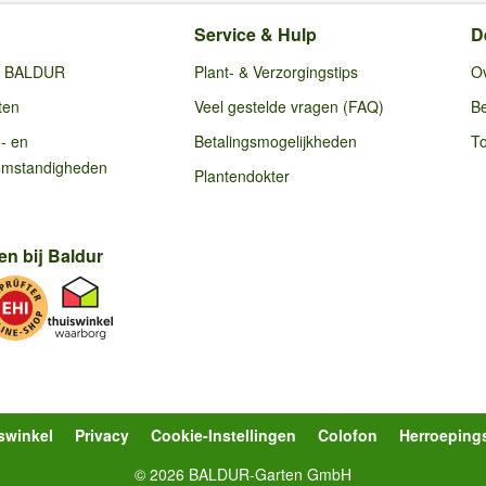
Service & Hulp
D
ij BALDUR
Plant- & Verzorgingstips
O
ten
Veel gestelde vragen (FAQ)
Be
g- en
Betalingsmogelijkheden
To
omstandigheden
Plantendokter
en bij Baldur
swinkel
Privacy
Cookie-Instellingen
Colofon
Herroeping
© 2026 BALDUR-Garten GmbH