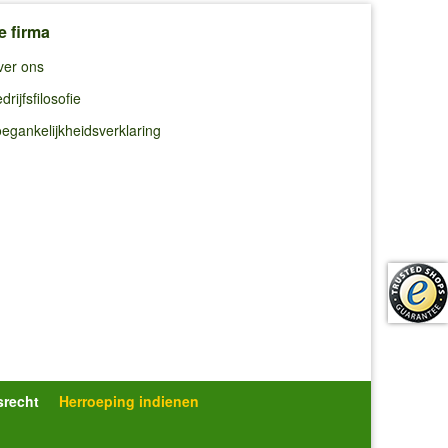
e firma
ver ons
drijfsfilosofie
egankelijkheidsverklaring
srecht
Herroeping indienen