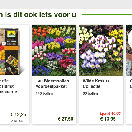
 is dit ook iets voor u
rff®
140 Bloembollen
Wilde Krokus
oHum®
Voordeelpakket
Collectie
menaarde
140 bollen
60 bollen
1
i.p.v.
€ 15,80
€ 12,25
€ 27,50
€ 13,95
(0,61 €/l)