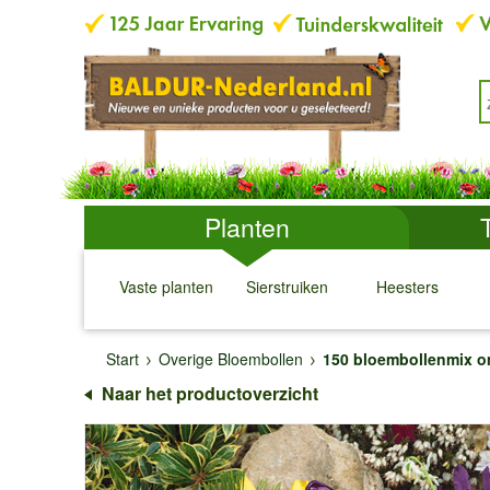
Planten
Vaste planten
Sierstruiken
Heesters
↓
↓
↓
↓
Start
Overige Bloembollen
150 bloembollenmix om
Naar het productoverzicht