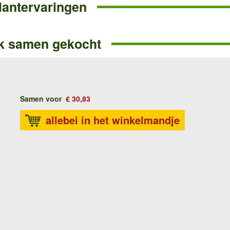
lantervaringen
k samen gekocht
Samen voor
€ 30,83
allebei in het winkelmandje