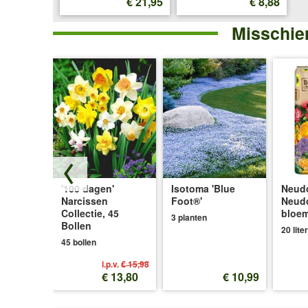
€ 21,95
€ 8,88
Misschien
lectie
'100 dagen'
Isotoma 'Blue
Neudo
artners®'
Narcissen
Foot®'
Neud
d'
Collectie, 45
bloe
3 planten
Bollen
20 liter
45 bollen
i.p.v.
€ 15,98
€ 7,45
€ 13,80
€ 10,99