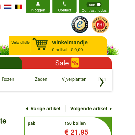
aan
Inloggen
Contact
Contrastmodus
winkelmandje
Verlanglijstje
0
artikel | € 0,00
Sale
%
Rozen
Zaden
Vijverplanten
Rariteiten
b
↓
↓
↓
↓
Vorige artikel
Volgende artikel
te
order
pak
150 bollen
Prijs:
€ 21,95