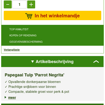
In het winkelmandje
TOP KWALITEIT
KOPEN OP REKENING
GEGEVENSBESCHERMING
Verlanglijstje
Artikelbeschrijving
Papegaai Tulp 'Parrot Negrita'
✓ Opvallende donkerpaarse bloemen
✓ Prachtige snijbloem voor binnen
✓ Compacte, stabiele groei voor perk & pot
meer
De
papegaai tulp Parrot Negrita
trekt direct alle aandacht met
haar opvallende, donkerpaarse bloemen en groene accenten. In