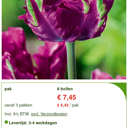
order
pak
8 bollen
Prijs:
€ 7,45
vanaf 3 pakken
€ 6,45
/ pak
Incl. 9% BTW
excl. Verzendkosten
Levertijd: 3-4 werkdagen