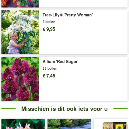
eenvoudig planten, na de bloei opbergen en beschermen tegen
muizen en woelmuizen.
Tree-Lily® 'Pretty Woman'
Art.nr.:
39937
3 bollen
€ 9,95
Levering omvat:
bolomvang 11/12 cm
'Tulpen'
Plant- en Verzorgingstips
Allium 'Red Sugar'
25 bollen
€ 7,45
Misschien is dit ook iets voor u