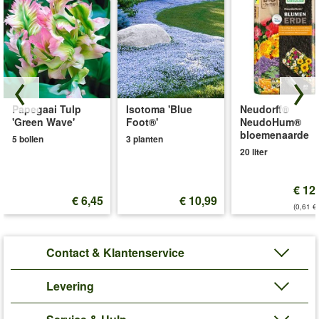
Papegaai Tulp
Isotoma 'Blue
Neudorff®
'Green Wave'
Foot®'
NeudoHum®
bloemenaarde
5 bollen
3 planten
20 liter
€ 12
€ 6,45
€ 10,99
(0,61 €/
Contact & Klantenservice
Levering