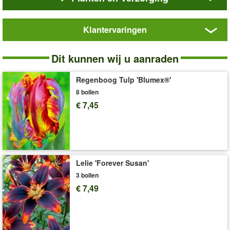
met rozerode puntjes voor een vrolijke, chique uitstraling. In
perken, borders of potten op het balkon en terras vormt ze een
Klantervaringen
levendige en elegante blikvanger, terwijl de stevige stelen
en lang houdbare bloemen wekenlang voor een prachtig
Crispa
Tulp
spektakel zorgen.
Dit kunnen wij u aanraden
'Yasmine'
Ook binnenshuis maakt de tulp indruk: als snijbloem fleurt ze elk
boeket of vaas op met haar charmante, unieke uitstraling.
Regenboog Tulp 'Blumex®'
8 bollen
De
Crispa tulp Yasmine
gedijt het beste op een zonnige tot
€ 7,45
halfschaduwrijke standplaats met doorlatende, vochtige
humeuze grond. De bloeiperiode is van april tot mei en wordt
ca. 40 tot 50 cm. De verzorging van de meerjarige, winterharde
bloembollen is gering, de behoefte aan water gering tot matig,
waardoor ze jaar na jaar zorgt voor een prachtige
lentebloei. (Tulipa)
Lelie 'Forever Susan'
Praktische hulpmiddelen:
3 bollen
De
GARDENA® Bloembollenplanter
(art.nr.
50267
) maakt het
€ 7,49
graven van plantgaten extra eenvoudig. Met de
plantenschaal
(art.nr.
524
) kunt u bloembollen eenvoudig planten, na de bloei
opbergen en beschermen tegen muizen en woelmuizen.