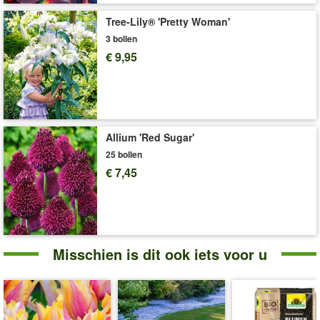
Art.nr.:
39929
Tree-Lily® 'Pretty Woman'
Levering omvat:
bolomvang 12 cm
3 bollen
'Tulpen'
Plant- en Verzorgingstips
€ 9,95
Allium 'Red Sugar'
25 bollen
€ 7,45
Misschien is dit ook iets voor u