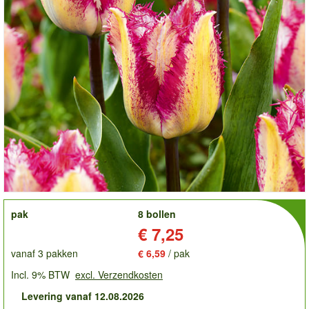
order
pak
8 bollen
Prijs:
€ 7,25
vanaf 3 pakken
€ 6,59
/ pak
Incl. 9% BTW
excl. Verzendkosten
Levering vanaf 12.08.2026