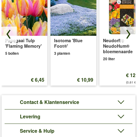
Papegaai Tulp
Isotoma 'Blue
Neudorff®
'Flaming Memory'
Foot®'
NeudoHum®
bloemenaarde
5 bollen
3 planten
20 liter
€ 12
€ 6,45
€ 10,99
(0,61 €/
Contact & Klantenservice
Levering
Service & Hulp