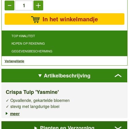
In het winkelmandje
TOP KWALITEIT
KOPEN OP REKENING
GEGEVENSBESCHERMING
Verlanglijstje
Artikelbeschrijving
Crispa Tulp 'Yasmine'
✓ Opvallende, gekartelde bloemen
✓ stevig met langdurige bloei
✓ Perfect voor perk, pot & vaas
meer
De
Crispa tulp Yasmine
trekt direct de aandacht met
Planten en Verzorging
haar gekartelde bloemen en betoverende kleuren: crèmegeel