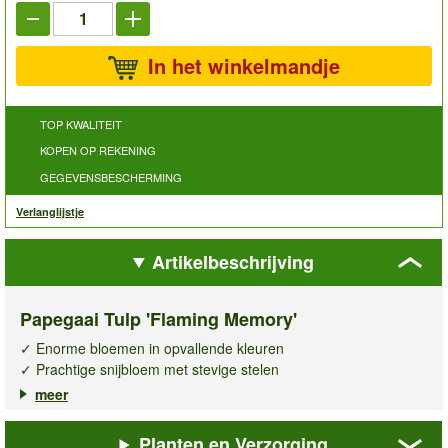
In het winkelmandje
TOP KWALITEIT
KOPEN OP REKENING
GEGEVENSBESCHERMING
Verlanglijstje
Artikelbeschrijving
Papegaai Tulp 'Flaming Memory'
✓ Enorme bloemen in opvallende kleuren
✓ Prachtige snijbloem met stevige stelen
✓ Onderhoudsvriendelijk & robuust
meer
Breng kleur en elegantie in uw tuin met de schitterende, nieuwe
Planten en Verzorging
papegaai tulp Flaming Memory
! De enorme bloemen vormen