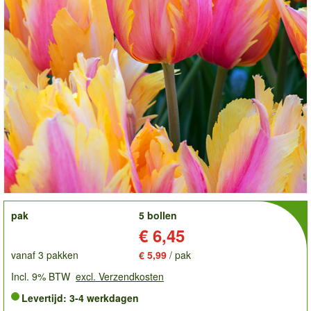
order
pak
5 bollen
Prijs:
€ 6,45
vanaf 3 pakken
€ 5,99
/ pak
Incl. 9% BTW
excl. Verzendkosten
Levertijd: 3-4 werkdagen