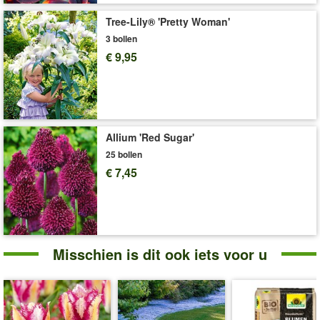
Art.nr.:
39896
Tree-Lily® 'Pretty Woman'
Levering omvat:
bolomvang 11/12 cm
3 bollen
€ 9,95
'Tulpen'
Plant- en Verzorgingstips
Allium 'Red Sugar'
25 bollen
€ 7,45
Misschien is dit ook iets voor u