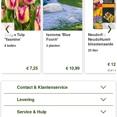
Crispa Tulp
Isotoma 'Blue
Neudorff®
'Yasmine'
Foot®'
NeudoHum®
bloemenaarde
8 bollen
3 planten
20 liter
€ 12
€ 7,25
€ 10,99
(0,61 €/
Contact & Klantenservice
Levering
Service & Hulp