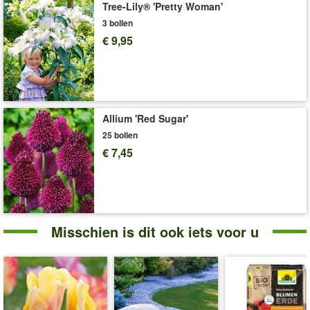
Tree-Lily® 'Pretty Woman'
opbergen en beschermen tegen muizen en woelmuizen.
3 bollen
Art.nr.:
39881
€ 9,95
Levering omvat:
bolomvang 12 cm
'Tulpen'
Plant- en Verzorgingstips
Allium 'Red Sugar'
25 bollen
€ 7,45
Misschien is dit ook iets voor u