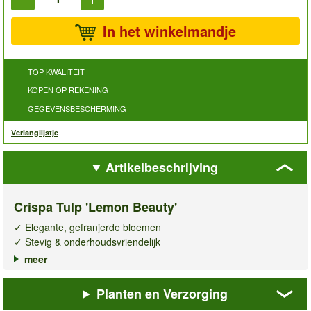
In het winkelmandje
TOP KWALITEIT
KOPEN OP REKENING
GEGEVENSBESCHERMING
Verlanglijstje
Artikelbeschrijving
Crispa Tulp 'Lemon Beauty'
✓ Elegante, gefranjerde bloemen
✓ Stevig & onderhoudsvriendelijk
✓ Geschikt voor border, pot & vaas
meer
De
crispa tulp Lemon Beauty
is een echte blikvanger in de
Planten en Verzorging
tuin, op het balkon of terras. De fijn gefranjerde bloemen in
elegant wit met goudgele vlammen geven het voorjaar een