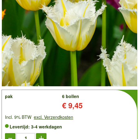
order
pak
6 bollen
Prijs:
€ 9,45
Incl. 9% BTW
excl. Verzendkosten
Levertijd: 3-4 werkdagen