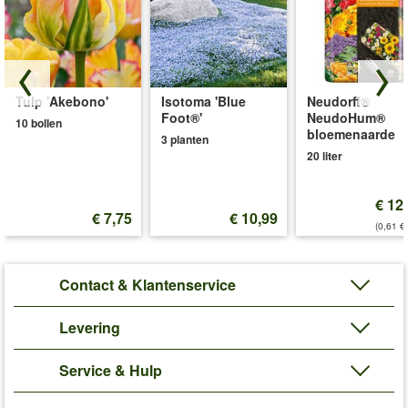
Tulp 'Akebono'
Isotoma 'Blue
Neudorff®
Foot®'
NeudoHum®
10 bollen
bloemenaarde
3 planten
20 liter
€ 12
€ 7,75
€ 10,99
(0,61 €/
Contact & Klantenservice
Levering
Service & Hulp