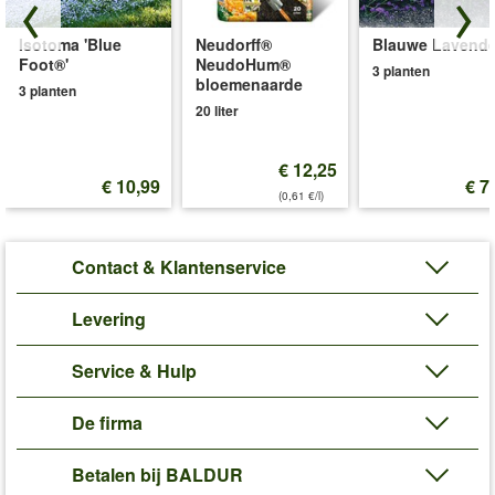
Isotoma 'Blue
Neudorff®
Blauwe Lavende
Foot®'
NeudoHum®
3 planten
bloemenaarde
3 planten
20 liter
€ 12,25
€ 10,99
€ 7
(0,61 €/l)
Contact & Klantenservice
Levering
Service & Hulp
De firma
Betalen bij BALDUR