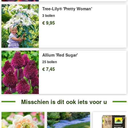
graven van plantgaten extra eenvoudig.
Tree-Lily® 'Pretty Woman'
Met de
plantenschaal
(art.nr.
531
) kunt u bloembollen
3 bollen
eenvoudig planten, na de bloei opbergen en beschermen tegen
€ 9,95
muizen en woelmuizen.
Art.nr.:
39898
Levering omvat:
bolomvang 16-18 cm
'Narcis 'Pink Wonder''
Plant- en Verzorgingstips
Allium 'Red Sugar'
25 bollen
€ 7,45
Misschien is dit ook iets voor u