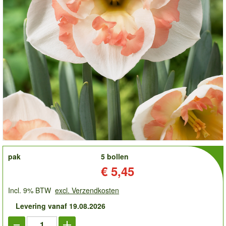
order
pak
5 bollen
Prijs:
€ 5,45
Incl. 9% BTW
excl. Verzendkosten
Levering vanaf 19.08.2026