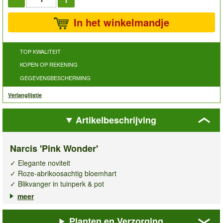
In het winkelmandje
TOP KWALITEIT
KOPEN OP REKENING
GEGEVENSBESCHERMING
Verlanglijstje
Artikelbeschrijving
Narcis 'Pink Wonder'
✓ Elegante noviteit
✓ Roze-abrikoosachtig bloemhart
✓ Blikvanger in tuinperk & pot
meer
Ontdek de betoverende
narcis Pink Wonder
– een elegante
noviteit voor uw tuin! Met haar delicate, roze- abrikoosachtige
Planten en Verzorging
bloemhart brengt zij een vleugje elegantie en frisheid in uw tuin.