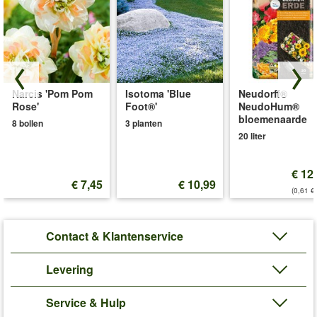
Narcis 'Pom Pom
Isotoma 'Blue
Neudorff®
Rose'
Foot®'
NeudoHum®
bloemenaarde
8 bollen
3 planten
20 liter
€ 12
€ 7,45
€ 10,99
(0,61 €/
Contact & Klantenservice
Levering
Service & Hulp