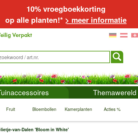
10% vroegboekkorting
op alle planten!*
> meer informatie
Tuinaccessoires
Themawereld
Fruit
Bloembollen
Kamerplanten
Acties %
↓
↓
↓
↓
lietje-van-Dalen 'Bloom in White'