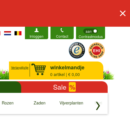
aan
Inloggen
Contact
Contrastmodus
winkelmandje
Verlanglijstje
0
artikel | € 0,00
Sale
%
Rozen
Zaden
Vijverplanten
Rariteiten
b
↓
↓
↓
↓