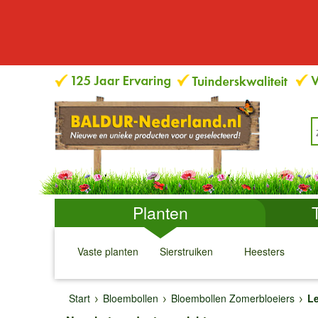
Planten
Vaste planten
Sierstruiken
Heesters
↓
↓
↓
↓
Start
Bloembollen
Bloembollen Zomerbloeiers
Le