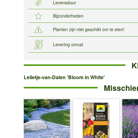
Levensduur
Bijzonderheden
Planten zijn niet geschikt om te eten!
Levering omvat
K
Lelietje-
Lelietje-van-Dalen 'Bloom in White'
Misschien
van-
Dalen
'Bloom
in
White'