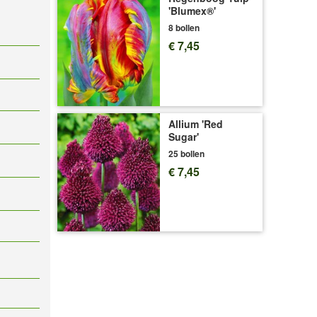
'Blumex®'
8 bollen
€ 7,45
Allium 'Red
Sugar'
25 bollen
€ 7,45