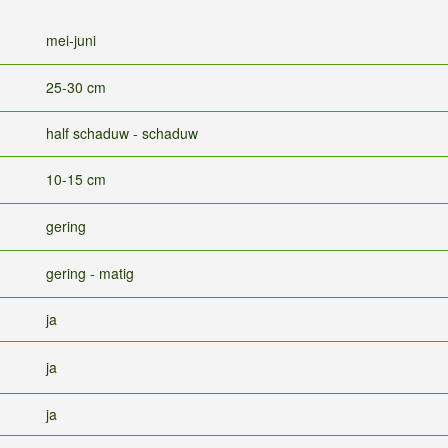
mei-juni
25-30 cm
half schaduw - schaduw
10-15 cm
gering
gering - matig
ja
ja
ja