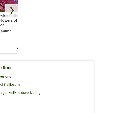
hlox Collectie
Bodembedekker
Vetmuur Sagina
Flowers of the
Tijm
Subulata
ea'
3 planten
3 planten
 planten
€ 13,25
€ 10,99
€ 10,99
e firma
ver ons
drijfsfilosofie
egankelijkheidsverklaring