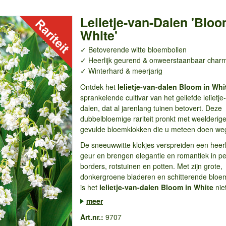
Lelietje-van-Dalen 'Bloo
White'
✓ Betoverende witte bloembollen
✓ Heerlijk geurend & onweerstaanbaar char
✓ Winterhard & meerjarig
Ontdek het
lelietje-van-dalen Bloom in Whi
sprankelende cultivar van het geliefde lelietje
dalen, dat al jarenlang tuinen betovert. Deze
dubbelbloemige rariteit pronkt met weelderig
gevulde bloemklokken die u meteen doen w
De sneeuwwitte klokjes verspreiden een heerli
geur en brengen elegantie en romantiek in p
borders, rotstuinen en potten. Met zijn grote,
donkergroene bladeren en schitterende bloe
is het
lelietje-van-dalen Bloom in White
niet
meer
Art.nr.:
9707