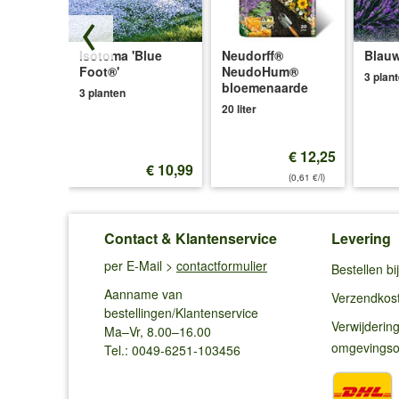
Isotoma 'Blue
Neudorff®
Blauw
ce®'
Foot®'
NeudoHum®
3 plan
bloemenaarde
3 planten
20 liter
€ 12,25
€ 12,99
€ 10,99
(0,61 €/l)
Contact & Klantenservice
Levering
per E-Mail >
contactformulier
Bestellen b
Aanname van
Verzendkos
bestellingen/Klantenservice
Verwijderin
Ma–Vr, 8.00–16.00
omgevings
Tel.: 0049-6251-103456