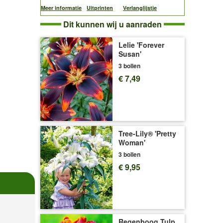
Meer informatie
Uitprinten
Verlanglijstje
Dit kunnen wij u aanraden
Lelie 'Forever
Susan'
3 bollen
€ 7,49
Tree-Lily® 'Pretty
Woman'
3 bollen
€ 9,95
Regenboog Tulp