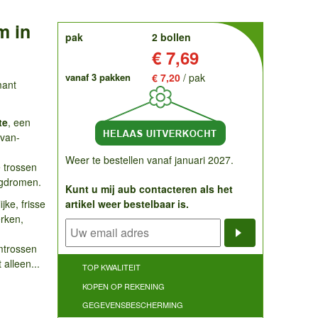
m in
order
pak
2 bollen
Prijs:
€ 7,69
vanaf 3 pakken
€ 7,20
/ pak
mant
te
, een
-van-
Weer te bestellen vanaf januari 2027.
e trossen
egdromen.
Kunt u mij aub contacteren als het
jke, frisse
artikel weer bestelbaar is.
erken,
Notificatieve
mtrossen
 alleen...
TOP KWALITEIT
KOPEN OP REKENING
GEGEVENSBESCHERMING