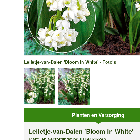
Lelietje-van-Dalen 'Bloom in White' - Foto’s
Planten en Verzorging
Lelietje-van-Dalen 'Bloom in White'
Plant- en Verzorgingstips
Hier klikken