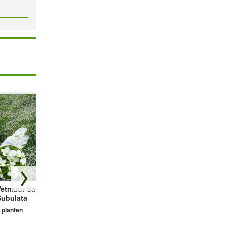
Vetmuur Sagina
Prachtkaars Gaura
Geurende Tijm
Subulata
'Wit'
collectie 'Colours'
 planten
2 planten
3 planten