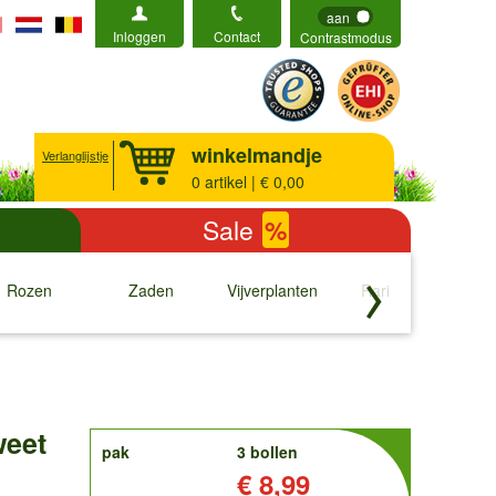
aan
Inloggen
Contact
Contrastmodus
winkelmandje
Verlanglijstje
0
artikel | € 0,00
Sale
%
Rozen
Zaden
Vijverplanten
Rariteiten
b
↓
↓
↓
↓
weet
order
pak
3 bollen
Prijs:
€ 8,99