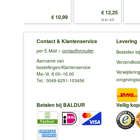
€ 12,25
€ 16,45
€ 10,99
(0,61 €/l)
Contact & Klantenservice
Levering
per E-Mail >
contactformulier
Bestellen b
Aanname van
Verzendkos
bestellingen/Klantenservice
Verwijderin
Ma–Vr, 8.00–16.00
omgevings
Tel.: 0049-6251-103456
Betalen bij BALDUR
Veilig kop