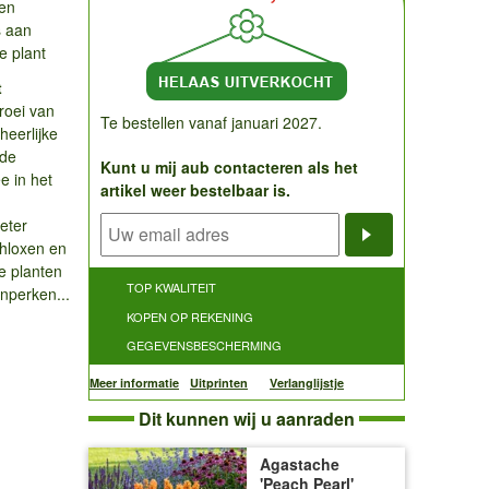
ten
s aan
e plant
t
roei van
Te bestellen vanaf januari 2027.
heerlijke
 de
Kunt u mij aub contacteren als het
e in het
artikel weer bestelbaar is.
eter
hloxen en
Notificatieve
te planten
TOP KWALITEIT
nperken...
KOPEN OP REKENING
GEGEVENSBESCHERMING
Meer informatie
Uitprinten
Verlanglijstje
Dit kunnen wij u aanraden
Agastache
'Peach Pearl'