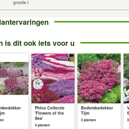
grootte I
lantervaringen
 is dit ook iets voor u
mbedekker
Phlox Collectie
Bodembedekker
ijm
'Flowers of the
Tijm
Sea'
ten
3 planten
3
4 planten