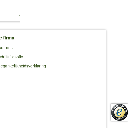
€ 10,99
€ 8,95
€ 11,39
e firma
ver ons
drijfsfilosofie
egankelijkheidsverklaring