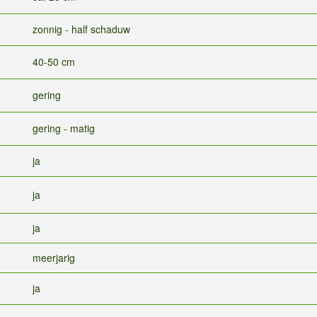
zonnig - half schaduw
40-50 cm
gering
gering - matig
ja
ja
ja
meerjarig
ja