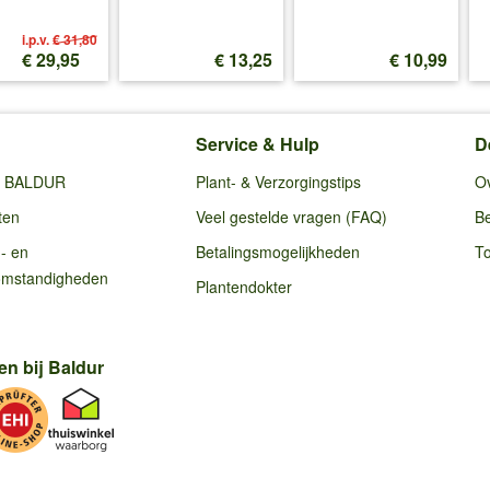
i.p.v.
€ 31,80
€ 29,95
€ 13,25
€ 10,99
Service & Hulp
D
ij BALDUR
Plant- & Verzorgingstips
O
ten
Veel gestelde vragen (FAQ)
Be
g- en
Betalingsmogelijkheden
To
omstandigheden
Plantendokter
en bij Baldur