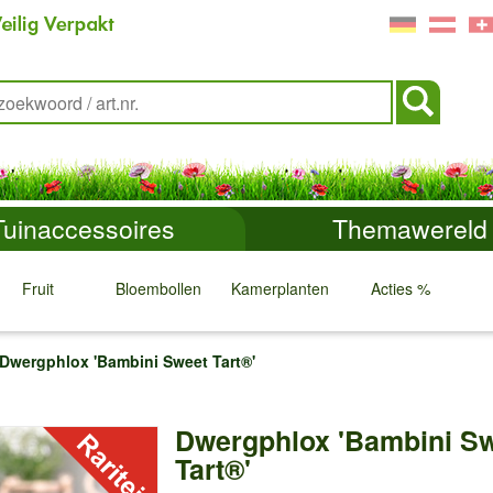
Tuinaccessoires
Themawereld
Fruit
Bloembollen
Kamerplanten
Acties %
↓
↓
↓
↓
Dwergphlox 'Bambini Sweet Tart®'
Dwergphlox 'Bambini S
Tart®'