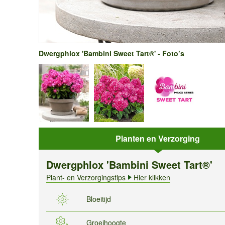
Dwergphlox 'Bambini Sweet Tart®' - Foto’s
Planten en Verzorging
Dwergphlox 'Bambini Sweet Tart®'
Plant- en Verzorgingstips
Hier klikken
Bloeitijd
Groeihoogte