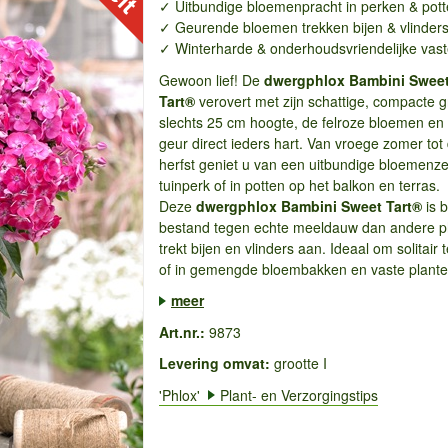
✓ Uitbundige bloemenpracht in perken & pot
✓ Geurende bloemen trekken bijen & vlinder
✓ Winterharde & onderhoudsvriendelijke vast
Gewoon lief! De
dwergphlox Bambini Swee
Tart®
verovert met zijn schattige, compacte g
slechts 25 cm hoogte, de felroze bloemen en 
geur direct ieders hart. Van vroege zomer tot
herfst geniet u van een uitbundige bloemenze
tuinperk of in potten op het balkon en terras.
Deze
dwergphlox Bambini Sweet Tart®
is b
bestand tegen echte meeldauw dan andere p
trekt bijen en vlinders aan. Ideaal om solitair 
of in gemengde bloembakken en vaste plante
meer
Art.nr.:
9873
Levering omvat:
grootte I
'Phlox'
Plant- en Verzorgingstips