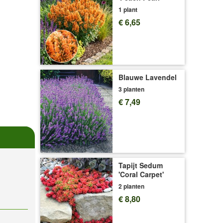
1 plant
€ 6,65
Blauwe Lavendel
3 planten
€ 7,49
Tapijt Sedum
'Coral Carpet'
2 planten
€ 8,80