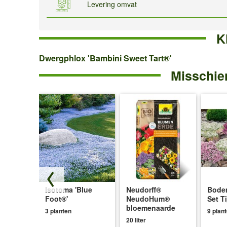
Levering omvat
K
Dwergphlox
Dwergphlox 'Bambini Sweet Tart®'
Misschien
'Bambini
Sweet
Tart®'
de
Isotoma 'Blue
Neudorff®
Bode
n
Foot®'
NeudoHum®
Set T
bloemenaarde
3 planten
9 plan
20 liter