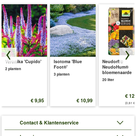
Veronika 'Cupido'
Isotoma 'Blue
Neudorff®
Foot®'
NeudoHum®
2 planten
bloemenaarde
3 planten
20 liter
€ 12
€ 9,95
€ 10,99
(0,61 €/
Contact & Klantenservice