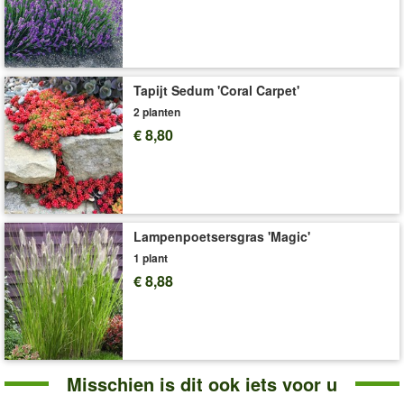
Art.nr.:
9655
Levering omvat:
9x9 cm-pot
'Gentiaan-Ereprijs'
Plant- en Verzorgingstips
Tapijt Sedum 'Coral Carpet'
2 planten
€ 8,80
Lampenpoetsersgras 'Magic'
1 plant
€ 8,88
Misschien is dit ook iets voor u