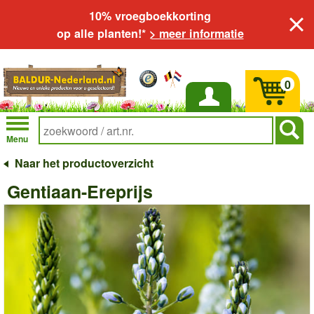
10% vroegboekkorting
op alle planten!*
> meer informatie
0
Inloggen
Menu
Naar het productoverzicht
Gentiaan-Ereprijs