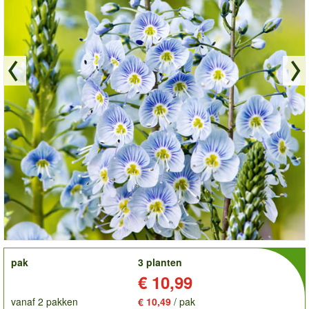
order
pak
3 planten
Prijs:
€ 10,99
vanaf 2 pakken
€ 10,49
/ pak